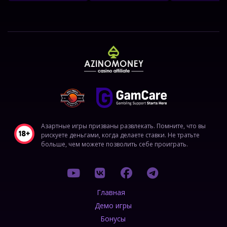
Азартные игры призваны развлекать. Помните, что вы
рискуете деньгами, когда делаете ставки. Не тратьте
больше, чем можете позволить себе проиграть.
Главная
Демо игры
Бонусы