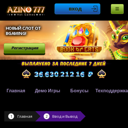
ВХОД
НОВЫЙ СЛОТ ОТ
BGAMING!
Регистрация
Главная
Демо Игры
Бонусы
Техподдержка
Главная
Ввод и Вывод
,
,
.