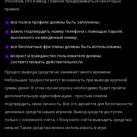
способом, что и ввод. Главное придерживаться некоторых
правил:
все поля в профиле должны быть заполнены;
важно подтвердить номер телефона с помощью пароля,
высланного на введённый номер;
все бесплатные фри спины должны быть использованы;
возраст и гражданство пользователя должны
соответствовать действительности.
Процесс вывода средств не занимает много времени.
Небольшие трудности могут возникнуть при выводе крупной
суммы денег. В этом случае игроку необходимо будет пройти
дополнительную идентификацию - простым словом
подтвердить свою личность. Всё это делается для безопасности
денежных средств наших игроков. Вывод средств доступен
только с основного счёта, с бонусного счёта выводить средства
нельзя. Такие средства можно использовать в игре.