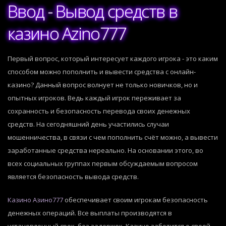
Ввод - Вывод средств в
казино Azino777
Первый вопрос, который интересует каждого игрока - это каким
способом можно пополнить и вывести средства с онлайн-
казино? Данный вопрос волнует не только новичков, но и
опытных игроков. Ведь каждый игрок переживает за
сохранность и безопасность перевода своих денежных
средств. На сегодняшний день участились случаи
мошенничества, в связи с чем пополнить счёт можно, а вывести
заработанные средства нереально. На основании этого, во
всех социальных группах первым обсуждаемым вопросом
является безопасность вывода средств.
Казино Азино777
обеспечивает своим игрокам безопасность
денежных операций. Все выплаты производятся в