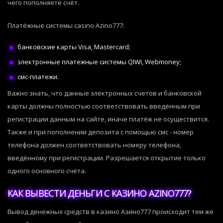
чего пополняете счёт.
Платёжные системы casino Azino777:
банковские карты Visa, Mastercard;
электронные платежные системы QIWI, Webmoney;
смс-платежи.
Важно знать, что данные электронных счетов и банковской
карты должны полностью соответствовать введённым при
регистрации данным на сайте, иначе платёж не осуществится.
Также и при пополнении депозита с помощью смс - номер
телефона должен соответствовать номеру телефона,
введённому при регистрации. Разрешается открытие только
одного основного счёта.
КАК ВЫВЕСТИ ДЕНЬГИ С КАЗИНО AZINO777?
Вывод денежных средств в казино Азино777 происходит тем же