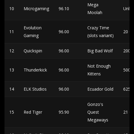
Mega
10
Microgaming
96.10
Unlim
Moolah
Evolution
Crazy Time
11
96.00
20 0
Gaming
(slots variant)
12
Quickspin
96.00
Big Bad Wolf
2000
Not Enough
13
Thunderkick
96.00
5000
Kittens
14
ELK Studios
96.00
Ecuador Gold
6250
Gonzo's
15
Red Tiger
95.90
Quest
21 0
Megaways