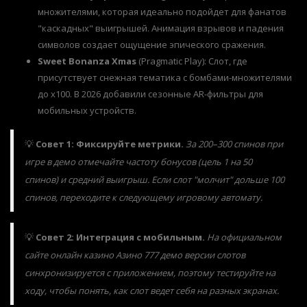
множителями, которая идеально подойдет для фанатов
"каскадных" выигрышей. Анимация взрывов и падения
символов создает ощущение эпического сражения.
Sweet Bonanza Xmas
(Pragmatic Play): Слот, где
присутствует снежная тематика с бомбами-множителями
до x100. В 2026 добавили сезонные AR-фильтры для
мобильных устройств.
💡
Совет 1: Фиксируйте метрики.
За 200–300 спинов при
игре в демо отмечайте частоту бонусов (цель 1 на 50
спинов) и средний выигрыш. Если слот "молчит" дольше 100
спинов, переходите к следующему игровому автомату.
💡
Совет 2: Интеграция с мобильным.
На официальном
сайте онлайн казино Азино 777 демо версии слотов
синхронизируется с приложением, поэтому тестируйте на
ходу, чтобы понять, как слот ведет себя на разных экранах.