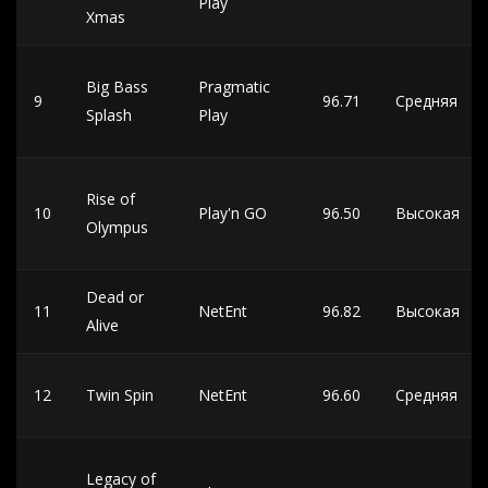
Play
Xmas
Big Bass
Pragmatic
9
96.71
Средняя
Splash
Play
Rise of
10
Play'n GO
96.50
Высокая
Olympus
Dead or
11
NetEnt
96.82
Высокая
Alive
12
Twin Spin
NetEnt
96.60
Средняя
Legacy of