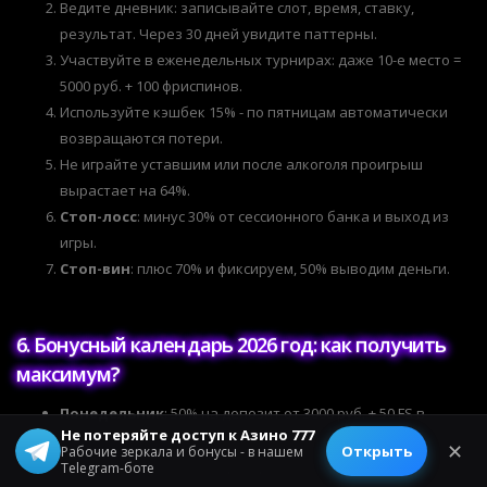
Ведите дневник: записывайте слот, время, ставку,
результат. Через 30 дней увидите паттерны.
Участвуйте в еженедельных турнирах: даже 10-е место =
5000 руб. + 100 фриспинов.
Используйте кэшбек 15% - по пятницам автоматически
возвращаются потери.
Не играйте уставшим или после алкоголя проигрыш
вырастает на 64%.
Стоп-лосс
: минус 30% от сессионного банка и выход из
игры.
Стоп-вин
: плюс 70% и фиксируем, 50% выводим деньги.
6. Бонусный календарь 2026 год: как получить
максимум?
Понедельник
: 50% на депозит от 3000 руб. + 50 FS в
Не потеряйте доступ к Азино 777
Starmania.
✕
Открыть
Рабочие зеркала и бонусы - в нашем
Среда
: кэшбек 12% за проигрыши в любых слотах и
Telegram-боте