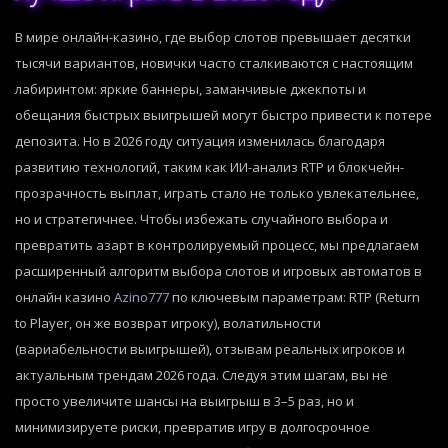
В мире онлайн-казино, где выбор слотов превышает десятки
тысячи вариантов, новички часто сталкиваются с настоящим
лабиринтом: яркие баннеры, заманчивые джекпоты и
обещания быстрых выигрышей могут быстро привести к потере
депозита. Но в 2026 году ситуация изменилась благодаря
развитию технологий, таким как ИИ-анализ RTP и блокчейн-
прозрачность выплат, играть стало не только увлекательнее,
но и стратегичнее. Чтобы избежать случайного выбора и
превратить азарт в контролируемый процесс, мы предлагаем
расширенный алгоритм выбора слотов и игровых автоматов в
онлайн казино
Azino777
по ключевым параметрам: RTP (Return
to Player, он же возврат игроку), волатильности
(вариабельности выигрышей), отзывам реальных игроков и
актуальным трендам 2026 года. Следуя этим шагам, вы не
просто увеличите шансы на выигрыш в 3–5 раз, но и
минимизируете риски, превратив игру в долгосрочное