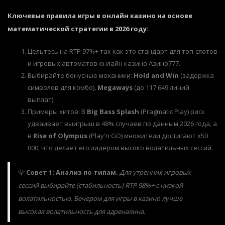
Ключевые правила игры в онлайн казино на основе
математической стратегии в 2026 году:
Цельтесь на RTP 97%+ так как это стандарт для топ-слотов
и игровых автоматов онлайн казино Азино777.
Выбирайте бонусные механики:
Hold and Win
(задержка
символов для комбо),
Megaways
(до 117 649 линий
выплат).
Примеры хитов: В
Big Bass Splash
(Pragmatic Play) риск
удваивает выигрыш в 48% случаев по данным 2026 года, а
в
Rise of Olympus
(Play'n GO) множители достигают x50
000, что делает его лидером высоко волатильных сессий.
💡
Совет 1: Анализ по типам.
Для утренних игровых
сессий выбирайте (стабильность) RTP 98%+ с низкой
волатильностью. Вечером для игры в казино лучше
высокая волатильность для адреналина.