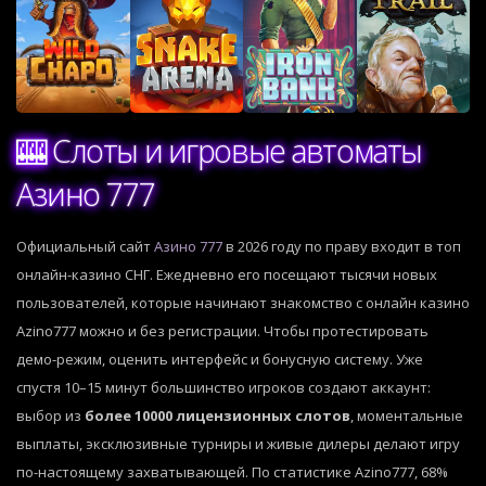
🎰 Слоты и игровые автоматы
Азино 777
Официальный сайт
Азино 777
в 2026 году по праву входит в топ
онлайн-казино СНГ. Ежедневно его посещают тысячи новых
пользователей, которые начинают знакомство с онлайн казино
Azino777 можно и без регистрации. Чтобы протестировать
демо-режим, оценить интерфейс и бонусную систему. Уже
спустя 10–15 минут большинство игроков создают аккаунт:
выбор из
более 10000 лицензионных слотов
, моментальные
выплаты, эксклюзивные турниры и живые дилеры делают игру
по-настоящему захватывающей. По статистике Azino777, 68%