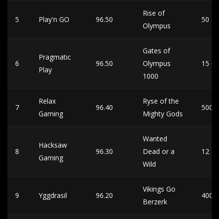
Rise of
5
Play'n GO
96.50
50 0
Olympus
Gates of
Pragmatic
6
96.50
Olympus
15 0
Play
1000
Relax
Ryse of the
7
96.40
5000
Gaming
Mighty Gods
Wanted
Hacksaw
8
96.30
Dead or a
12 5
Gaming
Wild
Vikings Go
9
Yggdrasil
96.20
4000
Berzerk