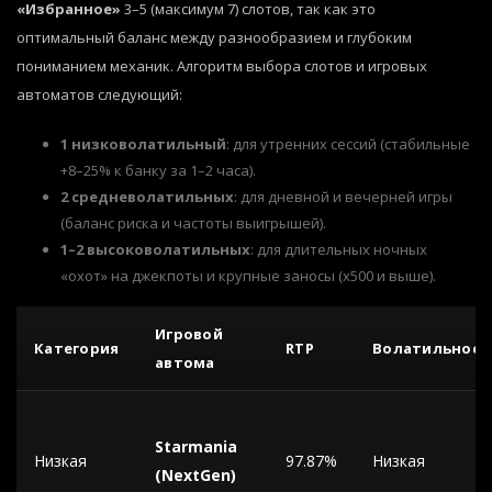
«Избранное»
3–5 (максимум 7) слотов, так как это
оптимальный баланс между разнообразием и глубоким
пониманием механик. Алгоритм выбора слотов и игровых
автоматов следующий:
1 низковолатильный
: для утренних сессий (стабильные
+8–25% к банку за 1–2 часа).
2 средневолатильных
: для дневной и вечерней игры
(баланс риска и частоты выигрышей).
1–2 высоковолатильных
: для длительных ночных
«охот» на джекпоты и крупные заносы (x500 и выше).
Игровой
Категория
RTP
Волатильност
автома
Starmania
Низкая
97.87%
Низкая
(NextGen)