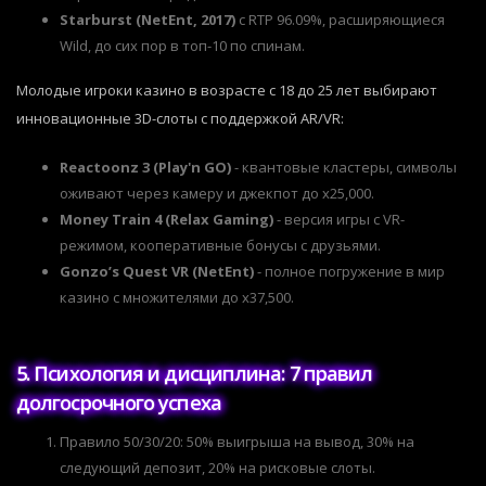
Starburst (NetEnt, 2017)
c RTP 96.09%, расширяющиеся
Wild, до сих пор в топ-10 по спинам.
Молодые игроки казино в возрасте с 18 до 25 лет выбирают
инновационные 3D-слоты с поддержкой AR/VR:
Reactoonz 3 (Play'n GO)
- квантовые кластеры, символы
оживают через камеру и джекпот до x25,000.
Money Train 4 (Relax Gaming)
- версия игры с VR-
режимом, кооперативные бонусы с друзьями.
Gonzo’s Quest VR (NetEnt)
- полное погружение в мир
казино с множителями до x37,500.
5. Психология и дисциплина: 7 правил
долгосрочного успеха
Правило 50/30/20: 50% выигрыша на вывод, 30% на
следующий депозит, 20% на рисковые слоты.