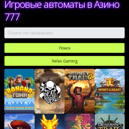
Игровые автоматы в Азино
777
Relax Gaming