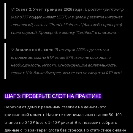
💡
Совет 2: Учет трендов 2026 года.
С ростом крипто-игр
(Azino777 поддерживает USDT) и в целом развития интернет
технологий, слоты с "Proof of Fairness" (блокчейн-проверка)
стали нормой. Проверяйте иконку "Certified" в описании
.
💡
Анализ на AL.com
:
"В текущем 2026 году слоты и
игровые автоматы RTP выше 97% и это не роскошь, а
необходимость. Игроки, игнорирующие волатильность,
теряют 30% банка быстрее, чем те кто не следит за RTP игр"
ШАГ 3: ПРОВЕРЬТЕ СЛОТ НА ПРАКТИКЕ
Переход от демо к реальным ставкам на деньги - это
критический момент. Начните с минимальных ставок: 50–100
спинов по 0.10 ₽ (всего 5–10 ₽ риска). Это позволит собрать
данные о "характере" слота без стресса. По статистике онлайн