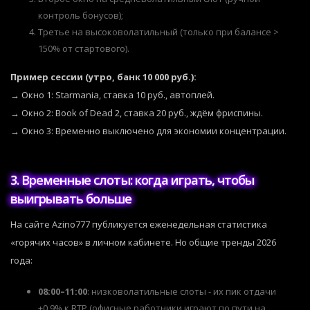
контроль бонусов);
Третье на высоковолатильный (только при балансе >
150% от стартового).
Пример сессии (утро, банк 10 000 руб.):
→ Окно 1: Starmania, ставка 10 руб., автоплей.
→ Окно 2: Book of Dead 2, ставка 20 руб., ждём фриспины.
→ Окно 3: Временно выключено для экономии концентрации.
3. Временные слоты: когда играть, чтобы
выигрывать больше
На сайте Azino777 публикуется еженедельная статистика
«горячих часов» в личном кабинете. Но общие тренды 2026
года:
08:00–11:00
: низковолатильные слоты - их пик отдачи
+0.9% к RTP (офисные работники играют по пути на