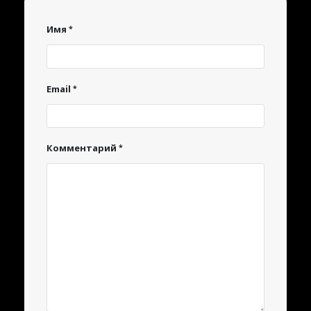
Имя
Email
Комментарий