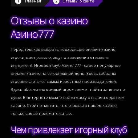
Главная
Отзывы о сайте
Отзывы о казино
Азино777
Перед тем, как выбрать подходящее онлайн-казино,
игроки, как правило, ищут о заведении отзывы в
интернете. Игровой клуб Азино 777 - самое популярное
онлайн-казино на сегодняшний день. Здесь собраны
игровые слоты от самых известных производителей.
Здесь абсолютно каждый игрок сможет найти занятие по
душе. В интернете можно найти массу отзывов о данном
казино. Стоит отметить, что отзывы о нашем казино
только самые положительные.
Чем привлекает игорный клуб