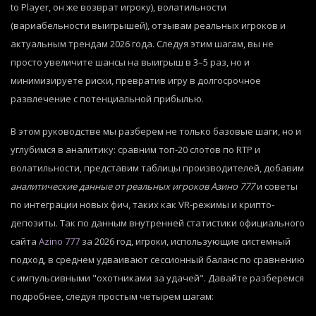
to Player, он же возврат игроку), волатильности
(вариабельности выигрышей), отзывам реальных игроков и
актуальным трендам 2026 года. Следуя этим шагам, вы не
просто увеличите шансы на выигрыш в 3–5 раз, но и
минимизируете риски, превратив игру в долгосрочное
развлечение с потенциальной прибылью.
В этом руководстве мы разберем не только базовые шаги, но и
углубимся в аналитику: сравним топ-20 слотов по RTP и
волатильности, представим таблицы производителей, добавим
аналитические данные от реальных игроков Азино 777
и советы
по интеграции новых фич, таких как VR-режимы и крипто-
депозиты. Так по данным внутренней статистики официального
сайта
Azino 777
за 2026 год, игроки, использующие системный
подход, в среднем удваивают сессионный баланс по сравнению
с импульсивными "охотниками за удачей". Давайте разберемся
подробнее, следуя простым четырем шагам: