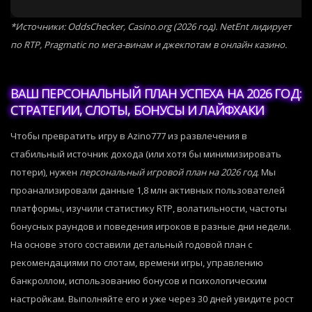
*Источники: OddsChecker, Casino.org (2026 год). NetEnt лидирует
по RTP, Pragmatic по мега-винам и джекпотам в онлайн казино.
ВАШ ПЕРСОНАЛЬНЫЙ ПЛАН УСПЕХА НА 2026 ГОД:
СТРАТЕГИИ, СЛОТЫ, БОНУСЫ И ЛАЙФХАКИ
Чтобы превратить игру в Azino777 из развлечения в
стабильный источник дохода (или хотя бы минимизировать
потери), нужен
персональный игровой план на 2026 год
. Мы
проанализировали данные 1,8 млн активных пользователей
платформы, изучили статистику RTP, волатильности, частоты
бонусных раундов и поведения игроков в разные дни недели.
На основе этого составили детальный годовой план с
рекомендациями по слотам, времени игры, управлению
банкроллом, использованию бонусов и психологическим
настройкам. Выполняйте его и уже через 30 дней увидите рост