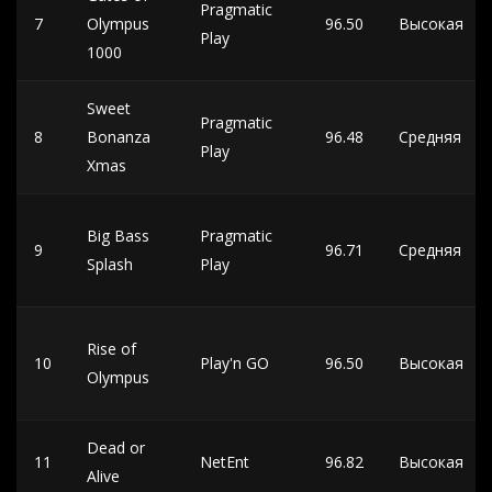
Pragmatic
7
Olympus
96.50
Высокая
Play
1000
Sweet
Pragmatic
8
Bonanza
96.48
Средняя
Play
Xmas
Big Bass
Pragmatic
9
96.71
Средняя
Splash
Play
Rise of
10
Play'n GO
96.50
Высокая
Olympus
Dead or
11
NetEnt
96.82
Высокая
Alive