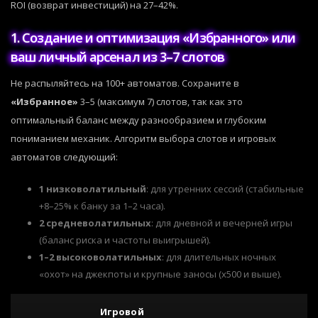
ROI (возврат инвестиций) на 27–42%.
1. Создание и оптимизация «Избранного» или
ваш личный арсенал из 3–7 слотов
Не распыляйтесь на 100+ автоматов. Сохраните в
«Избранное»
3–5 (максимум 7) слотов, так как это
оптимальный баланс между разнообразием и глубоким
пониманием механик. Алгоритм выбора слотов и игровых
автоматов следующий:
1 низковолатильный
: для утренних сессий (стабильные
+8–25% к банку за 1–2 часа).
2 средневолатильных
: для дневной и вечерней игры
(баланс риска и частоты выигрышей).
1–2 высоковолатильных
: для длительных ночных
«охот» на джекпоты и крупные заносы (x500 и выше).
Игровой