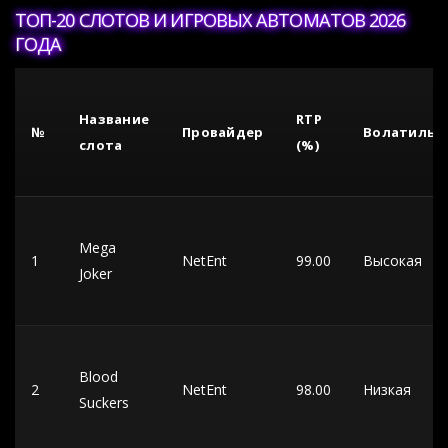
ТОП-20 СЛОТОВ И ИГРОВЫХ АВТОМАТОВ 2026
ГОДА
Название
RTP
№
Провайдер
Волатильн
слота
(%)
Mega
1
NetEnt
99.00
Высокая
Joker
Blood
2
NetEnt
98.00
Низкая
Suckers