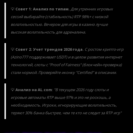
💡
Совет 1: Анализ по типам.
Для утренних игровых
сессий выбирайте (стабильность) RTP 98%+ с низкой
волатильностью. Вечером для игры в казино лучше
высокая волатильность для адреналина.
💡
Совет 2: Учет трендов 2026 года.
С ростом крипто-игр
(Azino777 поддерживает USDT) и в целом развития интернет
технологий, слоты с "Proof of Fairness" (блокчейн-проверка)
стали нормой. Проверяйте иконку "Certified" в описании
.
💡
Анализ на AL.com
:
"В текущем 2026 году слоты и
игровые автоматы RTP выше 97% и это не роскошь, а
необходимость. Игроки, игнорирующие волатильность,
теряют 30% банка быстрее, чем те кто не следит за RTP игр"