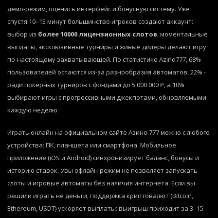
демо-режим, оценить интерфейс и бонусную систему. Уже
спустя 10–15 минут большинство игроков создают аккаунт:
выбор из
более 10000 лицензионных слотов
, моментальные
выплаты, эксклюзивные турниры и живые дилеры делают игру
по-настоящему захватывающей. По статистике Azino777, 68%
пользователей остаются из-за разнообразия автоматов, 22% -
ради покерных турниров с фондами до 5 000 000 ₽, а 10%
выбирают игры с прогрессивными джекпотами, обновляемыми
каждую неделю.
Играть онлайн на официальном сайте Азино 777 можно с любого
устройства: ПК, планшета или смартфона. Мобильное
приложение (iOS и Android) синхронизирует баланс, бонусы и
историю ставок. Увы офлайн-режим не позволяет запускать
слоты и игровые автоматы без наличия интернета. Если вы
решили играть не деньги, поддержка криптовалют (Bitcoin,
Ethereum, USDT) ускоряет выплаты: выигрыш приходит за 3–15