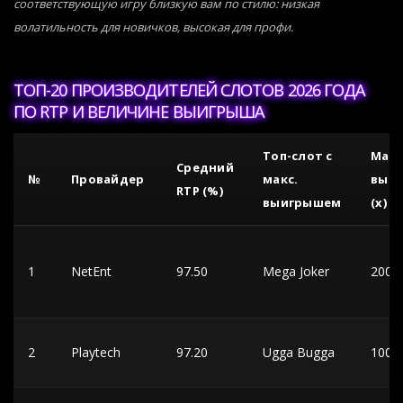
соответствующую игру близкую вам по стилю: низкая
волатильность для новичков, высокая для профи.
ТОП-20 ПРОИЗВОДИТЕЛЕЙ СЛОТОВ 2026 ГОДА
ПО RTP И ВЕЛИЧИНЕ ВЫИГРЫША
Топ-слот с
Макс
Средний
№
Провайдер
макс.
выи
RTP (%)
выигрышем
(x)
1
NetEnt
97.50
Mega Joker
2000
2
Playtech
97.20
Ugga Bugga
1000