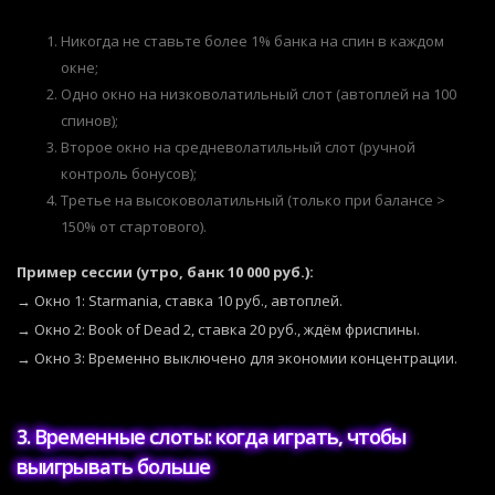
Никогда не ставьте более 1% банка на спин в каждом
окне;
Одно окно на низковолатильный слот (автоплей на 100
спинов);
Второе окно на средневолатильный слот (ручной
контроль бонусов);
Третье на высоковолатильный (только при балансе >
150% от стартового).
Пример сессии (утро, банк 10 000 руб.):
→ Окно 1: Starmania, ставка 10 руб., автоплей.
→ Окно 2: Book of Dead 2, ставка 20 руб., ждём фриспины.
→ Окно 3: Временно выключено для экономии концентрации.
3. Временные слоты: когда играть, чтобы
выигрывать больше