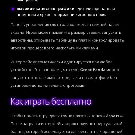
высокое качество графики
- детализированная
анимация и яркое оформление игрового поля.
Панель управления слота расположена в нижней части
экрана. Игрок может изменять размер ставки, запускать
автоспины, открывать таблицу выплат и контролировать
игровой процесс всего несколькими кликами.
Интерфейс автоматически адаптируется под любое
устройство. Это означает, что слот
Great Panda
можно
запускать как на компьютере, так и на смартфоне без
установки дополнительных программ.
Как играть бесплатно
Чтобы начать игру, достаточно нажать кнопку
«Играть»
.
После загрузки интерфейса игрок получает виртуальный
баланс, который используется для бесплатных вращений