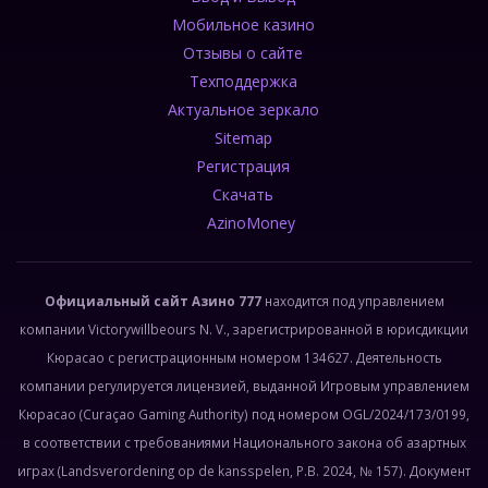
Мобильное казино
Отзывы о сайте
Техподдержка
Актуальное зеркало
Sitemap
Регистрация
Скачать
AzinoMoney
Официальный сайт Азино 777
находится под управлением
компании Victorywillbeours N. V., зарегистрированной в юрисдикции
Кюрасао с регистрационным номером 134627. Деятельность
компании регулируется лицензией, выданной Игровым управлением
Кюрасао (Curaçao Gaming Authority) под номером OGL/2024/173/0199,
в соответствии с требованиями Национального закона об азартных
играх (Landsverordening op de kansspelen, P.B. 2024, № 157). Документ