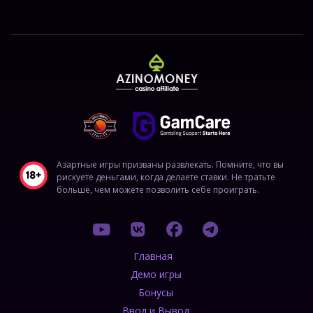
Азартные игры призваны развлекать. Помните, что вы
рискуете деньгами, когда делаете ставки. Не тратьте
больше, чем можете позволить себе проиграть.
Главная
Демо игры
Бонусы
Ввод и Вывод