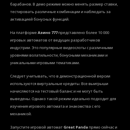
барабанов. В демо режиме можно менять размер ставки,
тестировать различные комбинации и наблюдать за
активацией бонусных функций.
На платформе
Азино 777
представлено более 10 000
игровых автоматов от ведущих разработчиков
индустрии. Это популярные видеослоты с различными
уровнями волатильности, бонусными механиками и
уникальными игровыми тематиками.
Следует учитывать, что в демонстрационной версии
используются виртуальные кредиты. Все выигрыши
начисляются на тестовый баланс и не могут быть
выведены. Однако такой режим идеально подходит для
изучения игрового автомата и знакомства с его
механикой.
Запустите игровой автомат
Great Panda
прямо сейчас и