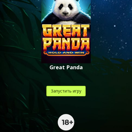
Great Panda
Запустить игру