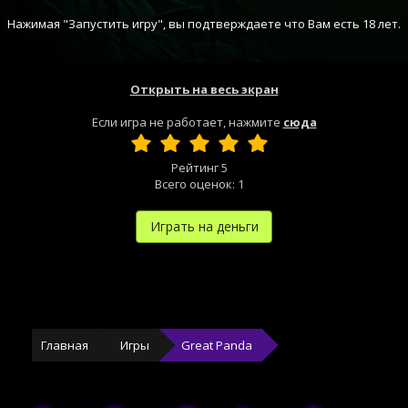
Нажимая "Запустить игру", вы подтверждаете что Вам есть 18 лет.
Открыть на весь экран
Если игра не работает, нажмите
сюда
Рейтинг
5
Всего оценок:
1
Играть на деньги
Главная
Игры
Great Panda