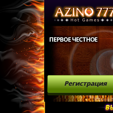
здравляем
ПЕРВОЕ ЧЕСТНОЕ
бедителей!
Регистрация