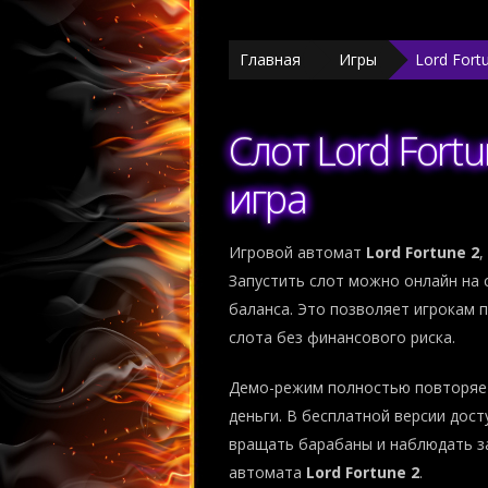
Главная
Игры
Lord Fort
Слот Lord Fort
игра
Игровой автомат
Lord Fortune 2
,
Запустить слот можно онлайн на
баланса. Это позволяет игрокам 
слота без финансового риска.
Демо-режим полностью повторяет 
деньги. В бесплатной версии дос
вращать барабаны и наблюдать з
автомата
Lord Fortune 2
.