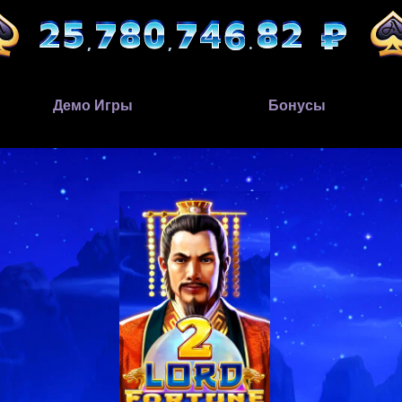
,
,
.
Демо Игры
Бонусы