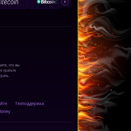
ите, что вы
Не тратьте
рать.
айте
Техподдержка
Money