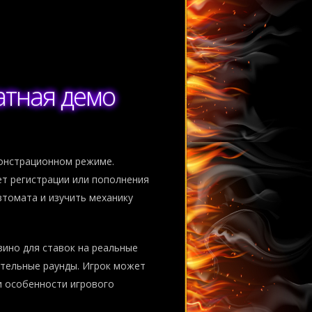
латная демо
монстрационном режиме.
ет регистрации или пополнения
втомата и изучить механику
ино для ставок на реальные
ительные раунды. Игрок может
и особенности игрового