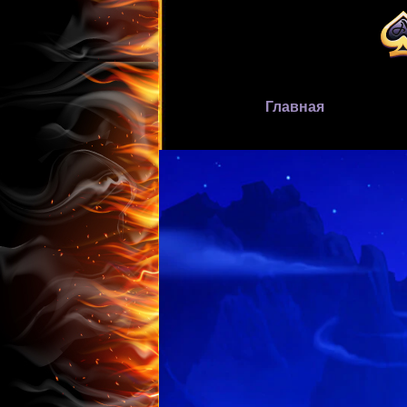
Главная