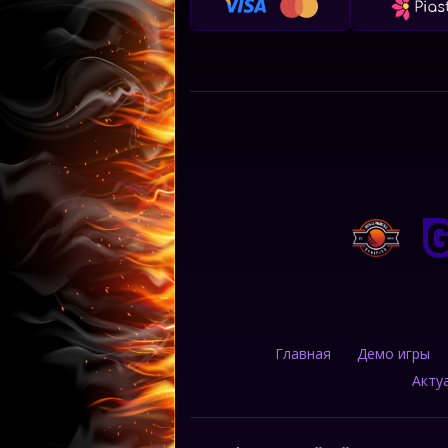
Главная
Демо игры
Акту