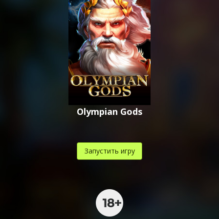
Olympian Gods
Запустить игру