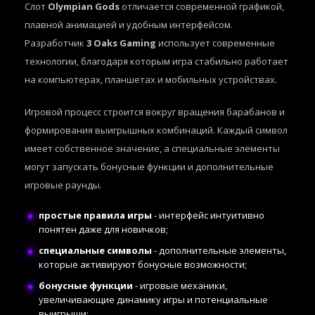
Слот
Olympian Gods
отличается современной графикой,
плавной анимацией и удобным интерфейсом.
Разработчик
3 Oaks Gaming
использует современные
технологии, благодаря которым игра стабильно работает
на компьютерах, планшетах и мобильных устройствах.
Игровой процесс строится вокруг вращения барабанов и
формирования выигрышных комбинаций. Каждый символ
имеет собственное значение, а специальные элементы
могут запускать бонусные функции и дополнительные
игровые раунды.
простые правила игры
- интерфейс интуитивно
понятен даже для новичков;
специальные символы
- дополнительные элементы,
которые активируют бонусные возможности;
бонусные функции
- игровые механики,
увеличивающие динамику игры и потенциальные
выигрыши;