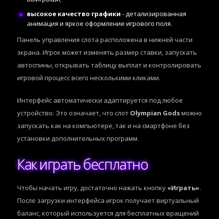
высокое качество графики
- детализированная
анимация и яркое оформление игрового поля.
Панель управления слота расположена в нижней части
экрана. Игрок может изменять размер ставки, запускать
автоспины, открывать таблицу выплат и контролировать
игровой процесс всего несколькими кликами.
Интерфейс автоматически адаптируется под любое
устройство. Это означает, что слот
Olympian Gods
можно
запускать как на компьютере, так и на смартфоне без
установки дополнительных программ.
Как играть бесплатно
Чтобы начать игру, достаточно нажать кнопку
«Играть»
.
После загрузки интерфейса игрок получает виртуальный
баланс, который используется для бесплатных вращений