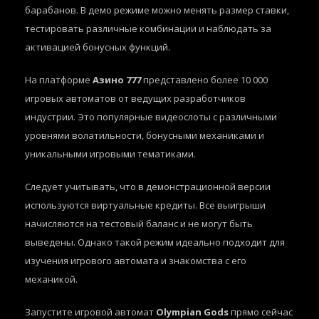
барабанов. В демо режиме можно менять размер ставки,
тестировать различные комбинации и наблюдать за
активацией бонусных функций.
На платформе
Азино 777
представлено более 10 000
игровых автоматов от ведущих разработчиков
индустрии. Это популярные видеослоты с различными
уровнями волатильности, бонусными механиками и
уникальными игровыми тематиками.
Следует учитывать, что в демонстрационной версии
используются виртуальные кредиты. Все выигрыши
начисляются на тестовый баланс и не могут быть
выведены. Однако такой режим идеально подходит для
изучения игрового автомата и знакомства с его
механикой.
Запустите игровой автомат
Olympian Gods
прямо сейчас