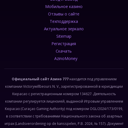
Мобильное казино
Отзывы о сайте
Техподдержка
Актуальное зеркало
Sitemap
Регистрация
Скачать
AzinoMoney
Официальный сайт Азино 777
находится под управлением
компании Victorywillbeours N. V., зарегистрированной в юрисдикции
Кюрасао с регистрационным номером 134627. Деятельность
компании регулируется лицензией, выданной Игровым управлением
Кюрасао (Curaçao Gaming Authority) под номером OGL/2024/173/0199,
в соответствии с требованиями Национального закона об азартных
играх (Landsverordening op de kansspelen, P.B. 2024, № 157). Документ