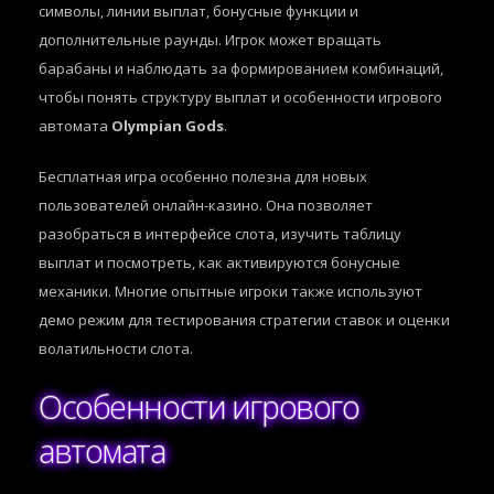
символы, линии выплат, бонусные функции и
дополнительные раунды. Игрок может вращать
барабаны и наблюдать за формированием комбинаций,
чтобы понять структуру выплат и особенности игрового
автомата
Olympian Gods
.
Бесплатная игра особенно полезна для новых
пользователей онлайн-казино. Она позволяет
разобраться в интерфейсе слота, изучить таблицу
выплат и посмотреть, как активируются бонусные
механики. Многие опытные игроки также используют
демо режим для тестирования стратегии ставок и оценки
волатильности слота.
Особенности игрового
автомата