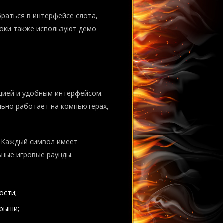
раться в интерфейсе слота,
роки также используют демо
цией и удобным интерфейсом.
льно работает на компьютерах,
. Каждый символ имеет
ьные игровые раунды.
ости;
грыши;