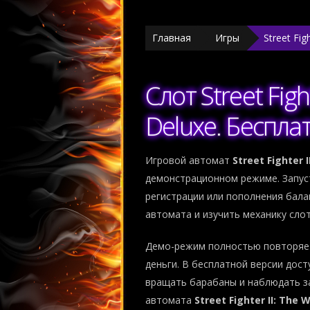
Главная
Игры
Street Fig
Слот Street Figh
Deluxe. Беспла
Игровой автомат
Street Fighter I
демонстрационном режиме. Запус
регистрации или пополнения бала
автомата и изучить механику слот
Демо-режим полностью повторяет 
деньги. В бесплатной версии дос
вращать барабаны и наблюдать з
автомата
Street Fighter II: The 