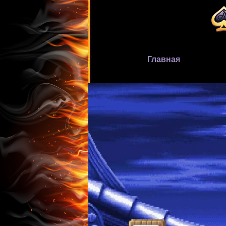
Главная