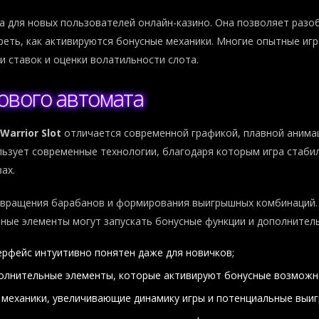
а для новых пользователей онлайн-казино. Она позволяет разоб
реть, как активируются бонусные механики. Многие опытные иг
и ставок и оценки волатильности слота.
ового автомата
 Warrior Slot
отличается современной графикой, плавной анима
ьзует современные технологии, благодаря которым игра стаби
ах.
г вращения барабанов и формирования выигрышных комбинаций
ьные элементы могут запускать бонусные функции и дополнител
ерфейс интуитивно понятен даже для новичков;
олнительные элементы, которые активируют бонусные возможн
 механики, увеличивающие динамику игры и потенциальные выи