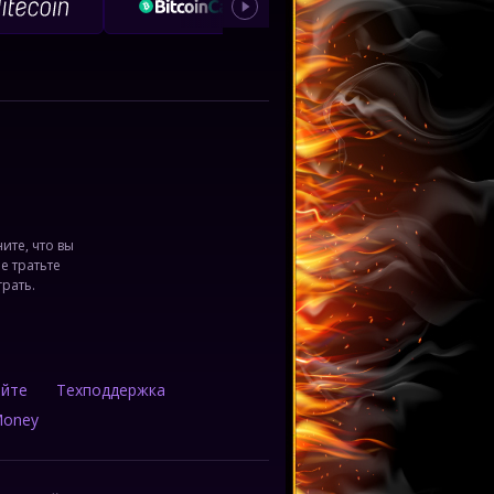
ите, что вы
Не тратьте
рать.
айте
Техподдержка
Money