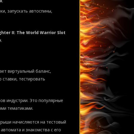
я.
ки, запускать автоспины,
ghter II: The World Warrior Slot
.
чает виртуальный баланс,
 ставки, тестировать
ов индустрии. Это популярные
ыми тематиками.
грыши начисляются на тестовый
 автомата и знакомства с его