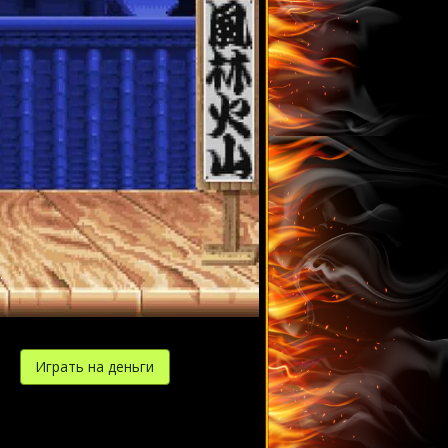
.
Играть на деньги