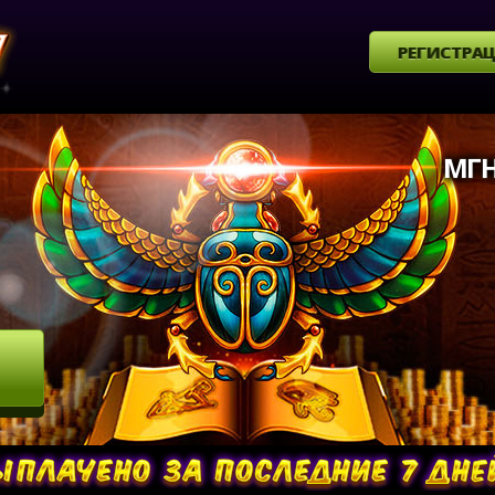
РЕГИСТРА
МГ