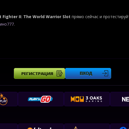
t Fighter II: The World Warrior Slot
прямо сейчас и протестируй
ино777
.
РЕГИСТРАЦИЯ
ВХОД