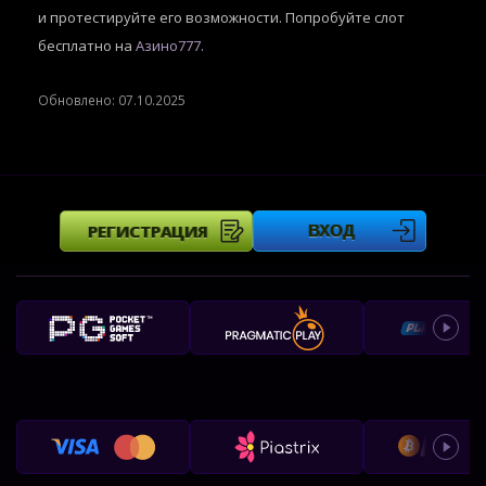
и протестируйте его возможности. Попробуйте слот
бесплатно на
Азино777
.
Обновлено:
07.10.2025
РЕГИСТРАЦИЯ
ВХОД