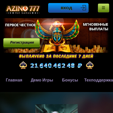
ВХОД
МГНОВЕННЫЕ
ПЕРВОЕ ЧЕСТНОЕ
ВЫПЛАТЫ
Регистрация
Главная
Демо Игры
Бонусы
Техподдержка
,
,
.