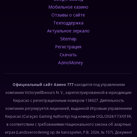
Мобильное казино
Отзывы о сайте
Техподдержка
Актуальное зеркало
Sitemap
Регистрация
Скачать
AzinoMoney
Официальный сайт Азино 777
находится под управлением
компании Victorywillbeours N. V., зарегистрированной в юрисдикции
Кюрасао с регистрационным номером 134627. Деятельность
компании регулируется лицензией, выданной Игровым управлением
Кюрасао (Curaçao Gaming Authority) под номером OGL/2024/173/0199,
в соответствии с требованиями Национального закона об азартных
играх (Landsverordening op de kansspelen, P.B. 2024, № 157). Документ