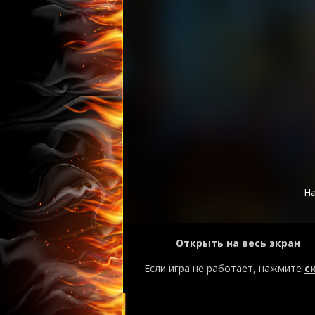
На
Открыть на весь экран
Если игра не работает, нажмите
с