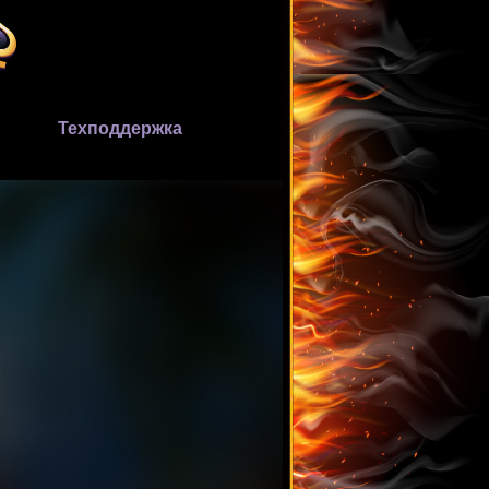
Техподдержка