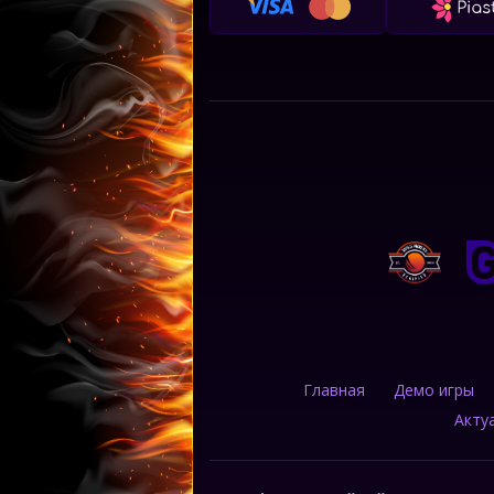
Главная
Демо игры
Акту