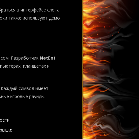
раться в интерфейсе слота,
роки также используют демо
йсом. Разработчик
NetEnt
пьютерах, планшетах и
. Каждый символ имеет
ьные игровые раунды.
ости;
грыши;