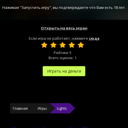
Нажимая "Запустить игру", вы подтверждаете что Вам есть 18 лет.
Открыть на весь экран
Если игра не работает, нажмите
сюда
Рейтинг
5
Всего оценок:
1
Играть на деньги
Главная
Игры
Lights