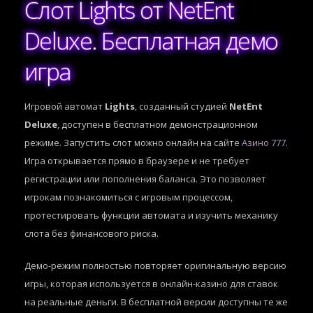
Слот Lights от NetEnt
Deluxe. Бесплатная демо
игра
Игровой автомат
Lights
, созданный студией
NetEnt
Deluxe
, доступен в бесплатном демонстрационном
режиме. Запустить слот можно онлайн на сайте
Азино 777
.
Игра открывается прямо в браузере и не требует
регистрации или пополнения баланса. Это позволяет
игрокам познакомиться с игровым процессом,
протестировать функции автомата и изучить механику
слота без финансового риска.
Демо-режим полностью повторяет оригинальную версию
игры, которая используется в онлайн-казино для ставок
на реальные деньги. В бесплатной версии доступны те же