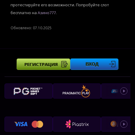
протестируйте его возможности. Попробуйте слот
бесплатно на
Азино777
.
Обновлено:
07.10.2025
РЕГИСТРАЦИЯ
ВХОД