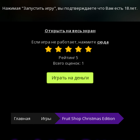
Нажимая "Запустить игру", вы подтверждаете что Вам есть 18 лет.
Открыть на весь экран
Если игра не работает, нажмите
сюда
Рейтинг
5
Всего оценок:
1
Играть на деньги
Главная
Игры
Fruit Shop Christmas Edition