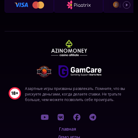
Азартные игры призваны развлекать. Помните, что вы
рискуете деньгами, когда делаете ставки. Не тратьте
больше, чем можете позволить себе проиграть.
Главная
Демо игры