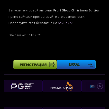
Запустите игровой автомат
Fruit Shop Christmas Edition
прямо сейчас и протестируйте его возможности.
Попробуйте слот бесплатно на
Азино777
.
Обновлено:
07.10.2025
РЕГИСТРАЦИЯ
ВХОД