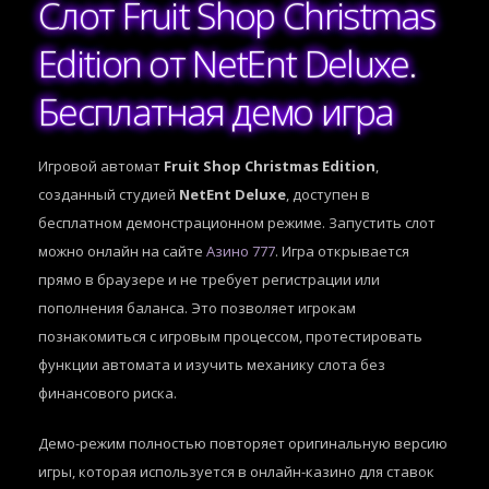
Слот Fruit Shop Christmas
Edition от NetEnt Deluxe.
Бесплатная демо игра
Игровой автомат
Fruit Shop Christmas Edition
,
созданный студией
NetEnt Deluxe
, доступен в
бесплатном демонстрационном режиме. Запустить слот
можно онлайн на сайте
Азино 777
. Игра открывается
прямо в браузере и не требует регистрации или
пополнения баланса. Это позволяет игрокам
познакомиться с игровым процессом, протестировать
функции автомата и изучить механику слота без
финансового риска.
Демо-режим полностью повторяет оригинальную версию
игры, которая используется в онлайн-казино для ставок