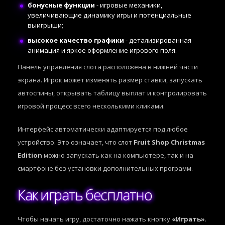
бонусные функции
- игровые механики,
увеличивающие динамику игры и потенциальные
выигрыши;
высокое качество графики
- детализированная
анимация и яркое оформление игрового поля.
Панель управления слота расположена в нижней части
экрана. Игрок может изменять размер ставки, запускать
автоспины, открывать таблицу выплат и контролировать
игровой процесс всего несколькими кликами.
Интерфейс автоматически адаптируется под любое
устройство. Это означает, что слот
Fruit Shop Christmas
Edition
можно запускать как на компьютере, так и на
смартфоне без установки дополнительных программ.
Как играть бесплатно
Чтобы начать игру, достаточно нажать кнопку
«Играть»
.