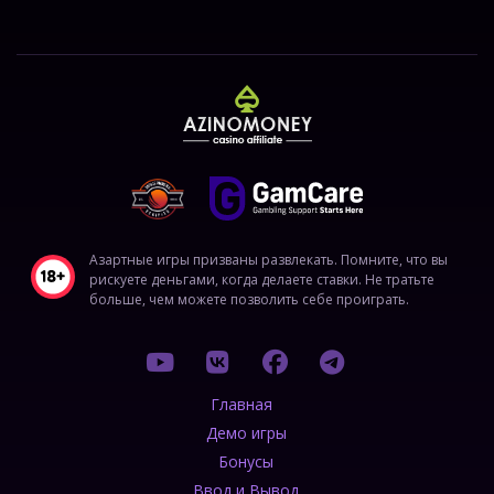
Азартные игры призваны развлекать. Помните, что вы
рискуете деньгами, когда делаете ставки. Не тратьте
больше, чем можете позволить себе проиграть.
Главная
Демо игры
Бонусы
Ввод и Вывод