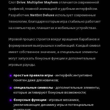
Слот
Drive: Multiplier Mayhem
отличается современной
графикой, плавной анимацией и удобным интерфейсом.
Разработчик
NetEnt Deluxe
использует современные
технологии, благодаря которым игра стабильно работает
на компьютерах, планшетах и мобильных устройствах.
Игровой процесс строится вокруг вращения барабанов и
формирования выигрышных комбинаций. Каждый символ
имеет собственное значение, а специальные элементы
могут запускать бонусные функции и дополнительные
игровые раунды.
простые правила игры
- интерфейс интуитивно
понятен даже для новичков;
специальные символы
- дополнительные элементы,
которые активируют бонусные возможности;
бонусные функции
- игровые механики,
увеличивающие динамику игры и потенциальные
выигрыши;