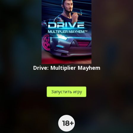
Drive: Multiplier Mayhem
Запустить игру