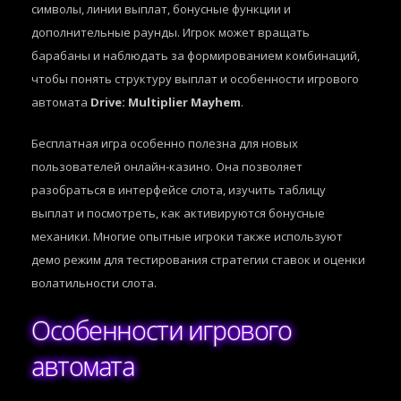
символы, линии выплат, бонусные функции и
дополнительные раунды. Игрок может вращать
барабаны и наблюдать за формированием комбинаций,
чтобы понять структуру выплат и особенности игрового
автомата
Drive: Multiplier Mayhem
.
Бесплатная игра особенно полезна для новых
пользователей онлайн-казино. Она позволяет
разобраться в интерфейсе слота, изучить таблицу
выплат и посмотреть, как активируются бонусные
механики. Многие опытные игроки также используют
демо режим для тестирования стратегии ставок и оценки
волатильности слота.
Особенности игрового
автомата