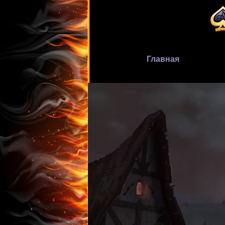
Главная