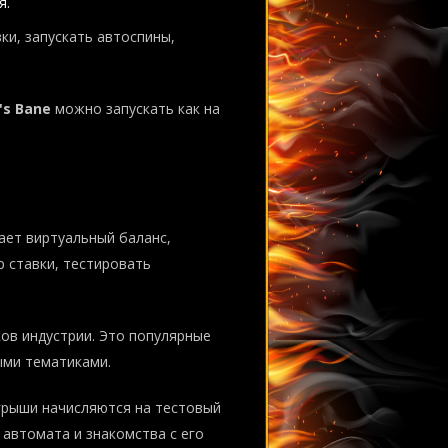
я.
ки, запускать автоспины,
's Bane
можно запускать как на
чает виртуальный баланс,
 ставки, тестировать
ов индустрии. Это популярные
ыми тематиками.
грыши начисляются на тестовый
 автомата и знакомства с его