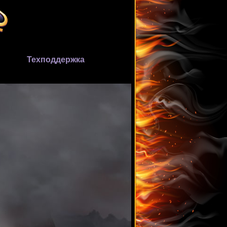
Техподдержка