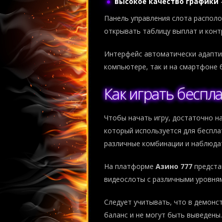
высокое качество графики
Панель управления слота располо
открывать таблицу выплат и конт
Интерфейс автоматически адаптир
компьютере, так и на смартфоне 
Как играть беспл
Чтобы начать игру, достаточно н
который используется для беспл
различные комбинации и наблюдат
На платформе
Азино 777
предста
видеослоты с различными уровня
Следует учитывать, что в демонс
баланс и не могут быть выведены