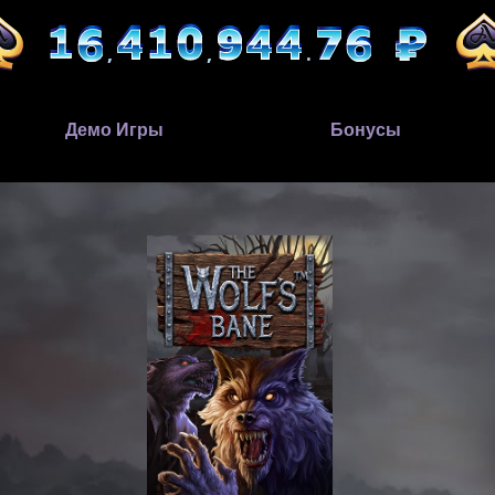
,
,
.
Демо Игры
Бонусы