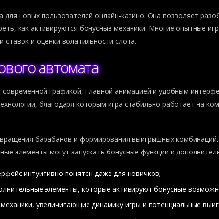
а для новых пользователей онлайн-казино. Она позволяет разоб
реть, как активируются бонусные механики. Многие опытные иг
и ставок и оценки волатильности слота.
ового автомата
 современной графикой, плавной анимацией и удобным интерф
ехнологии, благодаря которым игра стабильно работает на ком
г вращения барабанов и формирования выигрышных комбинаций
ьные элементы могут запускать бонусные функции и дополнител
ерфейс интуитивно понятен даже для новичков;
олнительные элементы, которые активируют бонусные возможн
 механики, увеличивающие динамику игры и потенциальные выи