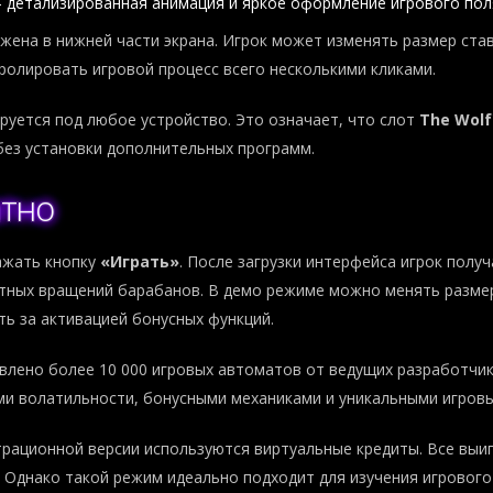
- детализированная анимация и яркое оформление игрового пол
жена в нижней части экрана. Игрок может изменять размер став
ролировать игровой процесс всего несколькими кликами.
уется под любое устройство. Это означает, что слот
The Wolf
без установки дополнительных программ.
атно
ажать кнопку
«Играть»
. После загрузки интерфейса игрок полу
атных вращений барабанов. В демо режиме можно менять размер
ь за активацией бонусных функций.
влено более 10 000 игровых автоматов от ведущих разработчик
ми волатильности, бонусными механиками и уникальными игров
трационной версии используются виртуальные кредиты. Все выи
. Однако такой режим идеально подходит для изучения игрового