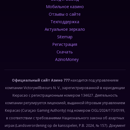
Мобильное казино
Отзывы о сайте
Техподдержка
Актуальное зеркало
Sitemap
Регистрация
Скачать
AzinoMoney
Официальный сайт Азино 777
находится под управлением
компании Victorywillbeours N. V., зарегистрированной в юрисдикции
Кюрасао с регистрационным номером 134627. Деятельность
компании регулируется лицензией, выданной Игровым управлением
Кюрасао (Curaçao Gaming Authority) под номером OGL/2024/173/0199,
в соответствии с требованиями Национального закона об азартных
играх (Landsverordening op de kansspelen, P.B. 2024, № 157). Документ