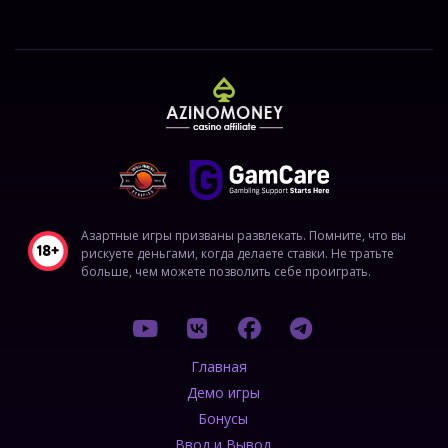
Азартные игры призваны развлекать. Помните, что вы
рискуете деньгами, когда делаете ставки. Не тратьте
больше, чем можете позволить себе проиграть.
Главная
Демо игры
Бонусы
Ввод и Вывод