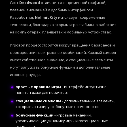
Слот
Deadwood
отличается современной графикой,
плавной анимацией и удобным интерфейсом.
Разработчик
Nolimit City
использует современные
технологии, благодаря которым игра стабильно работает
на компьютерах, планшетах и мобильных устройствах.
Игровой процесс строится вокруг вращения барабанов и
формирования выигрышных комбинаций. Каждый символ
имеет собственное значение, а специальные элементы
могут запускать бонусные функции и дополнительные
игровые раунды.
простые правила игры
- интерфейс интуитивно
понятен даже для новичков;
специальные символы
- дополнительные элементы,
которые активируют бонусные возможности;
бонусные функции
- игровые механики,
увеличивающие динамику игры и потенциальные
выигрыши;