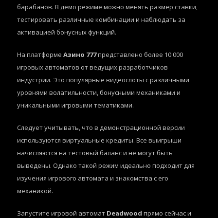
барабанов. В демо режиме можно менять размер ставки,
тестировать различные комбинации и наблюдать за
активацией бонусных функций.
На платформе
Азино 777
представлено более 10 000
игровых автоматов от ведущих разработчиков
индустрии. Это популярные видеослоты с различными
уровнями волатильности, бонусными механиками и
уникальными игровыми тематиками.
Следует учитывать, что в демонстрационной версии
используются виртуальные кредиты. Все выигрыши
начисляются на тестовый баланс и не могут быть
выведены. Однако такой режим идеально подходит для
изучения игрового автомата и знакомства с его
механикой.
Запустите игровой автомат
Deadwood
прямо сейчас и