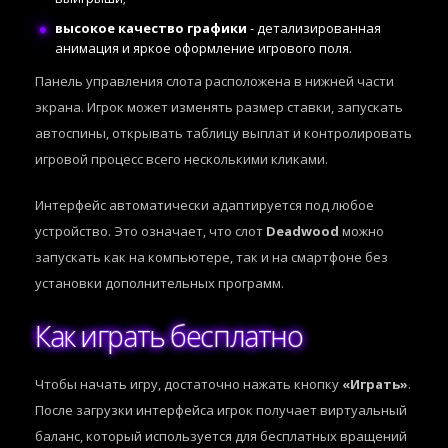
высокое качество графики
- детализированная
анимация и яркое оформление игрового поля.
Панель управления слота расположена в нижней части
экрана. Игрок может изменять размер ставки, запускать
автоспины, открывать таблицу выплат и контролировать
игровой процесс всего несколькими кликами.
Интерфейс автоматически адаптируется под любое
устройство. Это означает, что слот
Deadwood
можно
запускать как на компьютере, так и на смартфоне без
установки дополнительных программ.
Как играть бесплатно
Чтобы начать игру, достаточно нажать кнопку
«Играть»
.
После загрузки интерфейса игрок получает виртуальный
баланс, который используется для бесплатных вращений