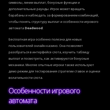
символы, линии выплат, бонусные функции и
дополнительные раунды. Игрок может вращать
барабаны и наблюдать за формированием комбинаций,
чтобы понять структуру выплат и особенности игрового
автомата
Deadwood
.
Бесплатная игра особенно полезна для новых
пользователей онлайн-казино. Она позволяет
разобраться в интерфейсе слота, изучить таблицу
выплат и посмотреть, как активируются бонусные
механики. Многие опытные игроки также используют
демо режим для тестирования стратегии ставок и оценки
волатильности слота.
Особенности игрового
автомата