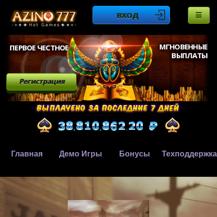
ВХОД
МГНОВЕННЫЕ
ПЕРВОЕ ЧЕСТНОЕ
ВЫПЛАТЫ
Регистрация
Главная
Демо Игры
Бонусы
Техподдержка
,
,
.