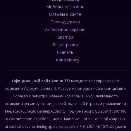
Мобильное казино
Отзывы о сайте
Техподдержка
Актуальное зеркало
Sitemap
Регистрация
Скачать
AzinoMoney
Официальный сайт Азино 777
находится под управлением
компании Victorywillbeours N. V., зарегистрированной в юрисдикции
Кюрасао с регистрационным номером 134627. Деятельность
компании регулируется лицензией, выданной Игровым управлением
Кюрасао (Curaçao Gaming Authority) под номером OGL/2024/173/0199,
в соответствии с требованиями Национального закона об азартных
играх (Landsverordening op de kansspelen, P.B. 2024, № 157). Документ