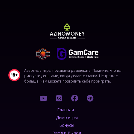
Азартные игры призваны развлекать. Помните, что вы
рискуете деньгами, когда делаете ставки. Не тратьте
больше, чем можете позволить себе проиграть.
Главная
Демо игры
Бонусы
Ввод и Вывод