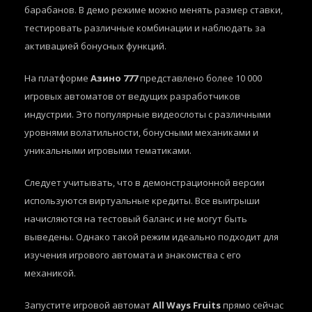
барабанов. В демо режиме можно менять размер ставки,
тестировать различные комбинации и наблюдать за
активацией бонусных функций.
На платформе
Азино 777
представлено более 10 000
игровых автоматов от ведущих разработчиков
индустрии. Это популярные видеослоты с различными
уровнями волатильности, бонусными механиками и
уникальными игровыми тематиками.
Следует учитывать, что в демонстрационной версии
используются виртуальные кредиты. Все выигрыши
начисляются на тестовый баланс и не могут быть
выведены. Однако такой режим идеально подходит для
изучения игрового автомата и знакомства с его
механикой.
Запустите игровой автомат
All Ways Fruits
прямо сейчас