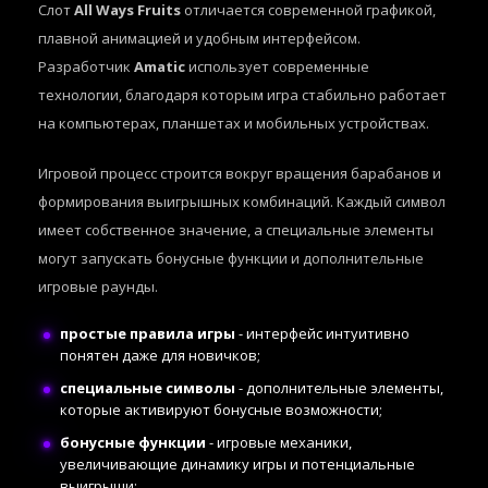
Слот
All Ways Fruits
отличается современной графикой,
плавной анимацией и удобным интерфейсом.
Разработчик
Amatic
использует современные
технологии, благодаря которым игра стабильно работает
на компьютерах, планшетах и мобильных устройствах.
Игровой процесс строится вокруг вращения барабанов и
формирования выигрышных комбинаций. Каждый символ
имеет собственное значение, а специальные элементы
могут запускать бонусные функции и дополнительные
игровые раунды.
простые правила игры
- интерфейс интуитивно
понятен даже для новичков;
специальные символы
- дополнительные элементы,
которые активируют бонусные возможности;
бонусные функции
- игровые механики,
увеличивающие динамику игры и потенциальные
выигрыши;