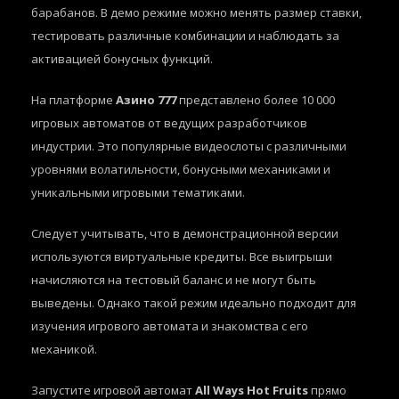
барабанов. В демо режиме можно менять размер ставки,
тестировать различные комбинации и наблюдать за
активацией бонусных функций.
На платформе
Азино 777
представлено более 10 000
игровых автоматов от ведущих разработчиков
индустрии. Это популярные видеослоты с различными
уровнями волатильности, бонусными механиками и
уникальными игровыми тематиками.
Следует учитывать, что в демонстрационной версии
используются виртуальные кредиты. Все выигрыши
начисляются на тестовый баланс и не могут быть
выведены. Однако такой режим идеально подходит для
изучения игрового автомата и знакомства с его
механикой.
Запустите игровой автомат
All Ways Hot Fruits
прямо