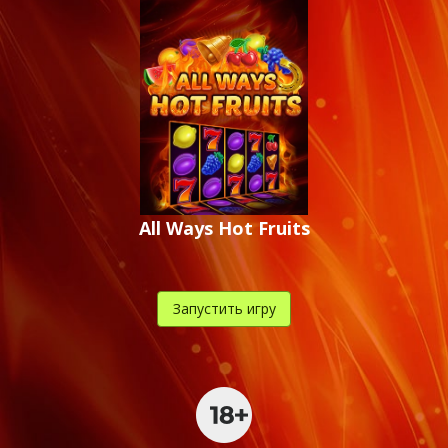
All Ways Hot Fruits
Запустить игру