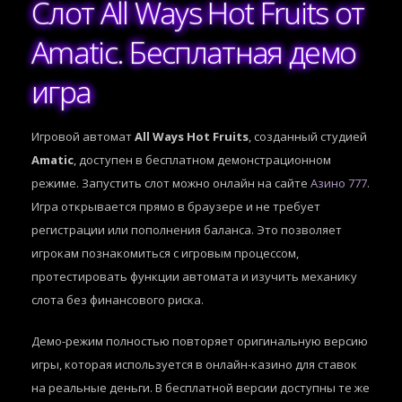
Слот All Ways Hot Fruits от
Amatic. Бесплатная демо
игра
Игровой автомат
All Ways Hot Fruits
, созданный студией
Amatic
, доступен в бесплатном демонстрационном
режиме. Запустить слот можно онлайн на сайте
Азино 777
.
Игра открывается прямо в браузере и не требует
регистрации или пополнения баланса. Это позволяет
игрокам познакомиться с игровым процессом,
протестировать функции автомата и изучить механику
слота без финансового риска.
Демо-режим полностью повторяет оригинальную версию
игры, которая используется в онлайн-казино для ставок
на реальные деньги. В бесплатной версии доступны те же