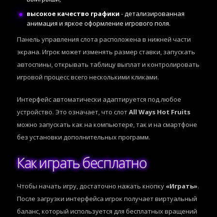
высокое качество графики
- детализированная
анимация и яркое оформление игрового поля.
Панель управления слота расположена в нижней части
экрана. Игрок может изменять размер ставки, запускать
автоспины, открывать таблицу выплат и контролировать
игровой процесс всего несколькими кликами.
Интерфейс автоматически адаптируется под любое
устройство. Это означает, что слот
All Ways Hot Fruits
можно запускать как на компьютере, так и на смартфоне
без установки дополнительных программ.
Как играть бесплатно
Чтобы начать игру, достаточно нажать кнопку
«Играть»
.
После загрузки интерфейса игрок получает виртуальный
баланс, который используется для бесплатных вращений