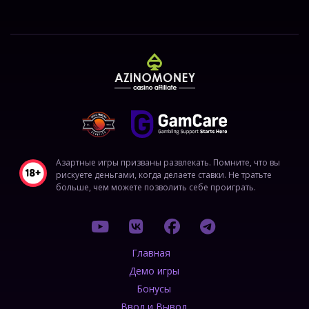
Азартные игры призваны развлекать. Помните, что вы
рискуете деньгами, когда делаете ставки. Не тратьте
больше, чем можете позволить себе проиграть.
Главная
Демо игры
Бонусы
Ввод и Вывод