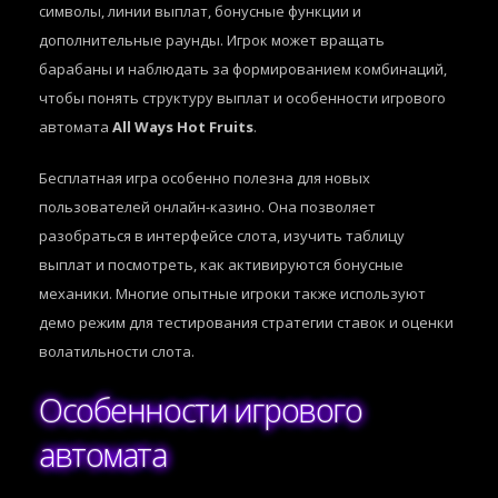
символы, линии выплат, бонусные функции и
дополнительные раунды. Игрок может вращать
барабаны и наблюдать за формированием комбинаций,
чтобы понять структуру выплат и особенности игрового
автомата
All Ways Hot Fruits
.
Бесплатная игра особенно полезна для новых
пользователей онлайн-казино. Она позволяет
разобраться в интерфейсе слота, изучить таблицу
выплат и посмотреть, как активируются бонусные
механики. Многие опытные игроки также используют
демо режим для тестирования стратегии ставок и оценки
волатильности слота.
Особенности игрового
автомата