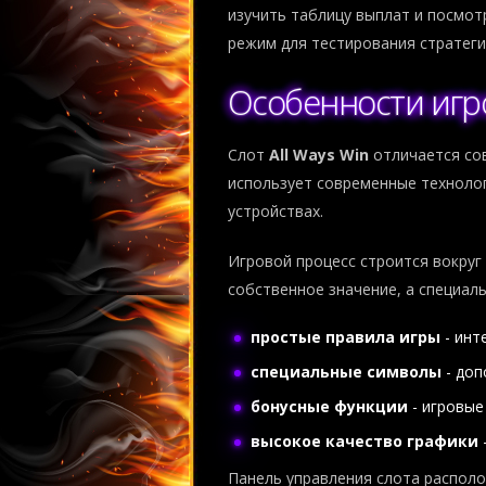
изучить таблицу выплат и посмот
режим для тестирования стратеги
Особенности игр
Слот
All Ways Win
отличается со
использует современные технолог
устройствах.
Игровой процесс строится вокру
собственное значение, а специал
простые правила игры
- инт
специальные символы
- доп
бонусные функции
- игровые
высокое качество графики
Панель управления слота располо