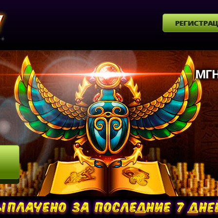
РЕГИСТРА
МГ