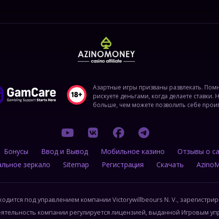
Азартные игры призваны развлекать. Помн
рискуете деньгами, когда делаете ставки. 
больше, чем можете позволить себе проиг
Бонусы
Ввод и Вывод
Мобильное казино
Отзывы о с
альное зеркало
Sitemap
Регистрация
Скачать
Azino
одится под управлением компании Victorywillbeours N. V., зарегистр
ятельность компании регулируется лицензией, выданной Игровым уп