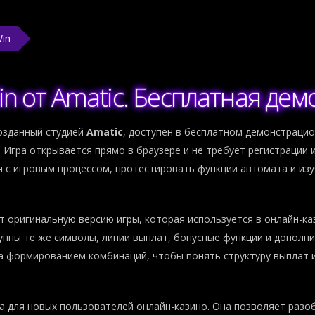
Win
in от Amatic. Бесплатная дем
созданный студией
Amatic
, доступен в бесплатном демонстраци
. Игра открывается прямо в браузере и не требует регистрации 
 с игровым процессом, протестировать функции автомата и изу
оригинальную версию игры, которая используется в онлайн-каз
тупны те же символы, линии выплат, бонусные функции и дополн
а формированием комбинаций, чтобы понять структуру выплат 
а для новых пользователей онлайн-казино. Она позволяет разоб