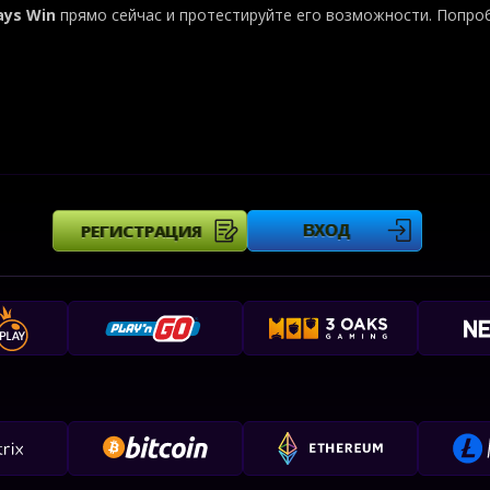
ays Win
прямо сейчас и протестируйте его возможности. Попро
РЕГИСТРАЦИЯ
ВХОД