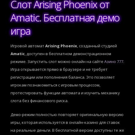
Слот Arising Phoenix от
Amatic. Бесплатная демо
игра
Игровой автомат
Arising Phoenix
, созданный студией
Amatic
, доступен в бесплатном демонстрационном
режиме. Запустить слот можно онлайн на сайте
Азино 777
.
Игра открывается прямо в браузере и не требует
регистрации или пополнения баланса. Это позволяет
игрокам познакомиться с игровым процессом,
протестировать функции автомата и изучить механику
слота без финансового риска.
Демо-режим полностью повторяет оригинальную версию
игры, которая используется в онлайн-казино для ставок
на реальные деньги. В бесплатной версии доступны те же