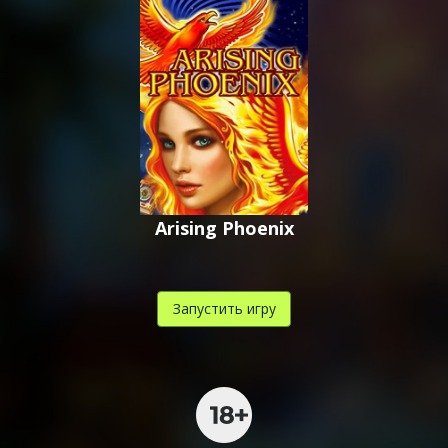
Arising Phoenix
Запустить игру