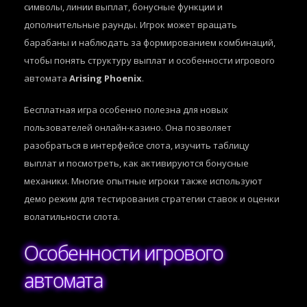
символы, линии выплат, бонусные функции и
дополнительные раунды. Игрок может вращать
барабаны и наблюдать за формированием комбинаций,
чтобы понять структуру выплат и особенности игрового
автомата
Arising Phoenix
.
Бесплатная игра особенно полезна для новых
пользователей онлайн-казино. Она позволяет
разобраться в интерфейсе слота, изучить таблицу
выплат и посмотреть, как активируются бонусные
механики. Многие опытные игроки также используют
демо режим для тестирования стратегии ставок и оценки
волатильности слота.
Особенности игрового
автомата