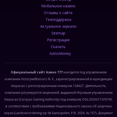
Мобильное казино
Отзывы о сайте
Техподдержка
Актуальное зеркало
Sitemap
Регистрация
Скачать
AzinoMoney
Официальный сайт Азино 777
находится под управлением
компании Victorywillbeours N. V., зарегистрированной в юрисдикции
Кюрасао с регистрационным номером 134627. Деятельность
компании регулируется лицензией, выданной Игровым управлением
Кюрасао (Curaçao Gaming Authority) под номером OGL/2024/173/0199,
в соответствии с требованиями Национального закона об азартных
играх (Landsverordening op de kansspelen, P.B. 2024, № 157). Документ