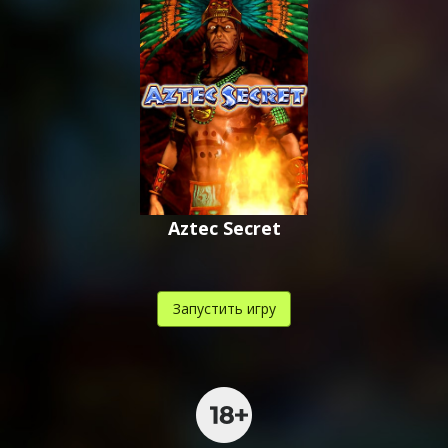
Aztec Secret
Запустить игру