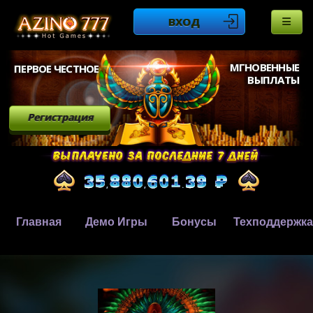
ВХОД
МГНОВЕННЫЕ
ПЕРВОЕ ЧЕСТНОЕ
ВЫПЛАТЫ
Регистрация
Главная
Демо Игры
Бонусы
Техподдержка
,
,
.