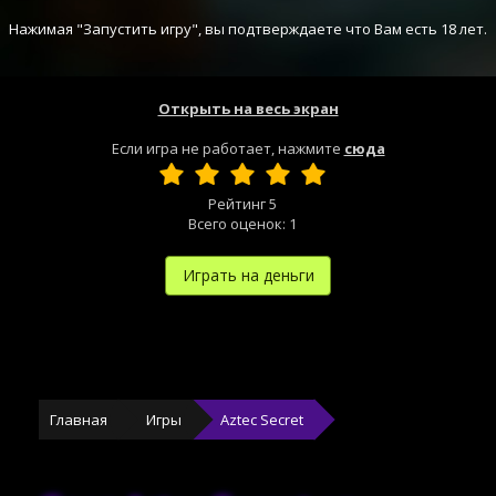
Нажимая "Запустить игру", вы подтверждаете что Вам есть 18 лет.
Открыть на весь экран
Если игра не работает, нажмите
сюда
Рейтинг
5
Всего оценок:
1
Играть на деньги
Главная
Игры
Aztec Secret