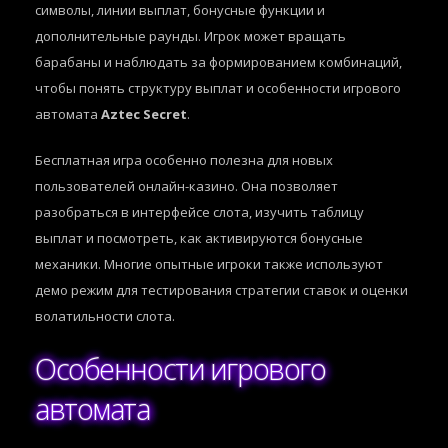
символы, линии выплат, бонусные функции и
дополнительные раунды. Игрок может вращать
барабаны и наблюдать за формированием комбинаций,
чтобы понять структуру выплат и особенности игрового
автомата
Aztec Secret
.
Бесплатная игра особенно полезна для новых
пользователей онлайн-казино. Она позволяет
разобраться в интерфейсе слота, изучить таблицу
выплат и посмотреть, как активируются бонусные
механики. Многие опытные игроки также используют
демо режим для тестирования стратегии ставок и оценки
волатильности слота.
Особенности игрового
автомата