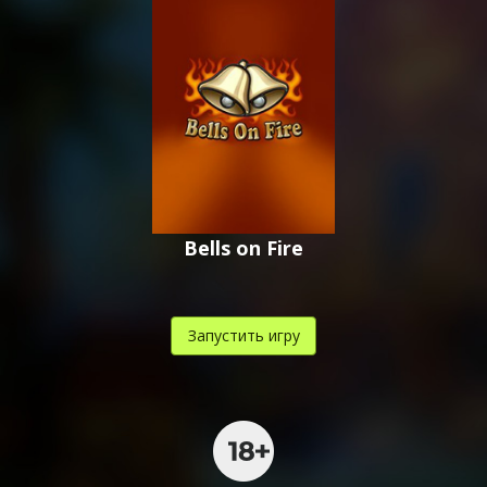
Bells on Fire
Запустить игру