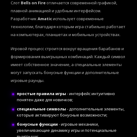
Слот
Bells on Fire
отличается современной графикой,
плавной анимацией и удобным интерфейсом.
Разработчик
Amatic
использует современные
технологии, благодаря которым игра стабильно работает
на компьютерах, планшетах и мобильных устройствах.
Игровой процесс строится вокруг вращения барабанов и
формирования выигрышных комбинаций. Каждый символ
имеет собственное значение, а специальные элементы
могут запускать бонусные функции и дополнительные
игровые раунды.
простые правила игры
- интерфейс интуитивно
понятен даже для новичков;
специальные символы
- дополнительные элементы,
которые активируют бонусные возможности;
бонусные функции
- игровые механики,
увеличивающие динамику игры и потенциальные
выигрыши;