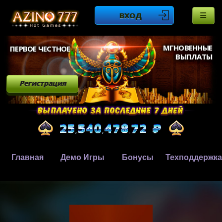
ВХОД
МГНОВЕННЫЕ
ПЕРВОЕ ЧЕСТНОЕ
ВЫПЛАТЫ
Регистрация
Главная
Демо Игры
Бонусы
Техподдержка
,
,
.