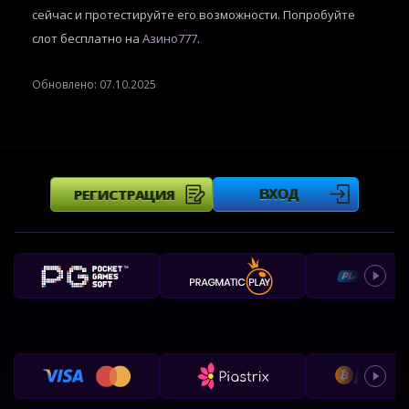
сейчас и протестируйте его возможности. Попробуйте
слот бесплатно на
Азино777
.
Обновлено:
07.10.2025
РЕГИСТРАЦИЯ
ВХОД