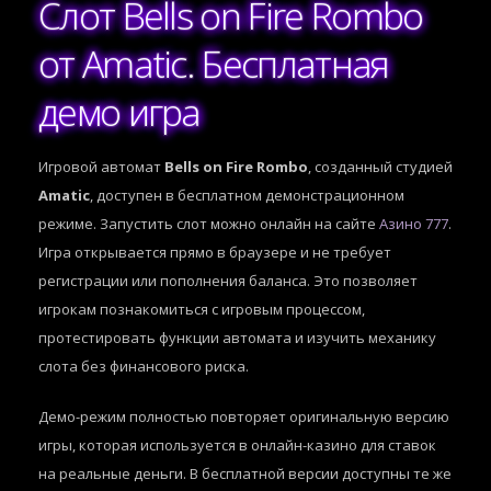
Слот Bells on Fire Rombo
от Amatic. Бесплатная
демо игра
Игровой автомат
Bells on Fire Rombo
, созданный студией
Amatic
, доступен в бесплатном демонстрационном
режиме. Запустить слот можно онлайн на сайте
Азино 777
.
Игра открывается прямо в браузере и не требует
регистрации или пополнения баланса. Это позволяет
игрокам познакомиться с игровым процессом,
протестировать функции автомата и изучить механику
слота без финансового риска.
Демо-режим полностью повторяет оригинальную версию
игры, которая используется в онлайн-казино для ставок
на реальные деньги. В бесплатной версии доступны те же