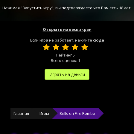
Нажимая "Запустить игру", вы подтверждаете что Вам есть 18 лет.
Открыть на весь экран
Если игра не работает, нажмите
сюда
Рейтинг
5
Всего оценок:
1
Играть на деньги
Главная
Игры
Bells on Fire Rombo