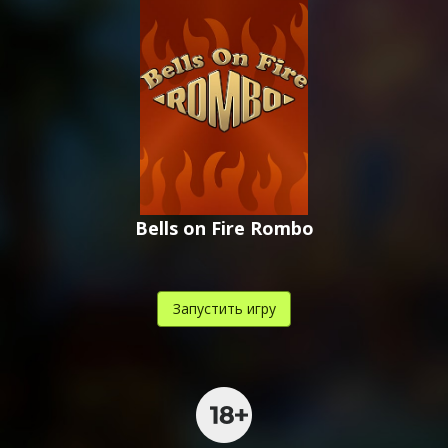
Bells on Fire Rombo
Запустить игру