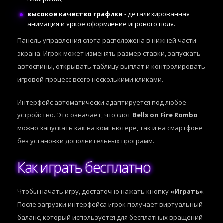
высокое качество графики
- детализированная
анимация и яркое оформление игрового поля.
Панель управления слота расположена в нижней части
экрана. Игрок может изменять размер ставки, запускать
автоспины, открывать таблицу выплат и контролировать
игровой процесс всего несколькими кликами.
Интерфейс автоматически адаптируется под любое
устройство. Это означает, что слот
Bells on Fire Rombo
можно запускать как на компьютере, так и на смартфоне
без установки дополнительных программ.
Как играть бесплатно
Чтобы начать игру, достаточно нажать кнопку
«Играть»
.
После загрузки интерфейса игрок получает виртуальный
баланс, который используется для бесплатных вращений