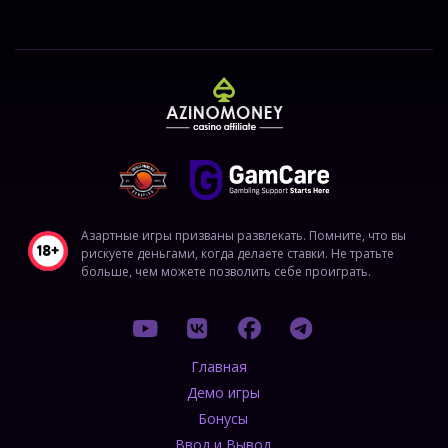
Азартные игры призваны развлекать. Помните, что вы
рискуете деньгами, когда делаете ставки. Не тратьте
больше, чем можете позволить себе проиграть.
Главная
Демо игры
Бонусы
Ввод и Вывод