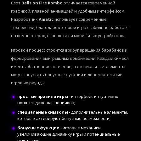
Слот
Bells on Fire Rombo
отличается современной
графикой, плавной анимацией и удобным интерфейсом.
Разработчик
Amatic
использует современные
технологии, благодаря которым игра стабильно работает
на компьютерах, планшетах и мобильных устройствах.
Игровой процесс строится вокруг вращения барабанов и
формирования выигрышных комбинаций. Каждый символ
имеет собственное значение, а специальные элементы
могут запускать бонусные функции и дополнительные
игровые раунды.
простые правила игры
- интерфейс интуитивно
понятен даже для новичков;
специальные символы
- дополнительные элементы,
которые активируют бонусные возможности;
бонусные функции
- игровые механики,
увеличивающие динамику игры и потенциальные
выигрыши;