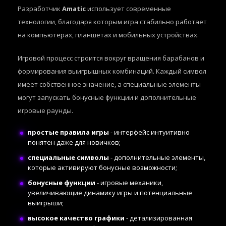
Разработчик
Amatic
использует современные
технологии, благодаря которым игра стабильно работает
на компьютерах, планшетах и мобильных устройствах.
Игровой процесс строится вокруг вращения барабанов и
формирования выигрышных комбинаций. Каждый символ
имеет собственное значение, а специальные элементы
могут запускать бонусные функции и дополнительные
игровые раунды.
простые правила игры
- интерфейс интуитивно
понятен даже для новичков;
специальные символы
- дополнительные элементы,
которые активируют бонусные возможности;
бонусные функции
- игровые механики,
увеличивающие динамику игры и потенциальные
выигрыши;
высокое качество графики
- детализированная