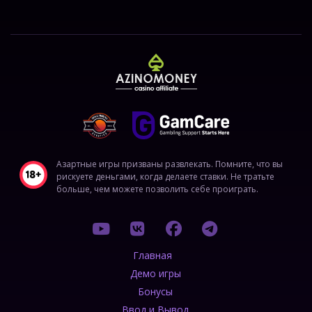
Азартные игры призваны развлекать. Помните, что вы
рискуете деньгами, когда делаете ставки. Не тратьте
больше, чем можете позволить себе проиграть.
Главная
Демо игры
Бонусы
Ввод и Вывод