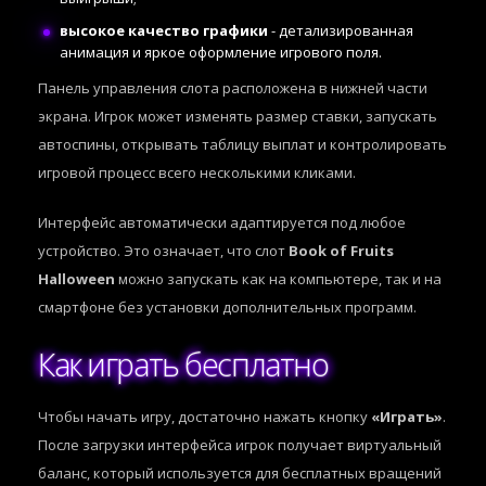
высокое качество графики
- детализированная
анимация и яркое оформление игрового поля.
Панель управления слота расположена в нижней части
экрана. Игрок может изменять размер ставки, запускать
автоспины, открывать таблицу выплат и контролировать
игровой процесс всего несколькими кликами.
Интерфейс автоматически адаптируется под любое
устройство. Это означает, что слот
Book of Fruits
Halloween
можно запускать как на компьютере, так и на
смартфоне без установки дополнительных программ.
Как играть бесплатно
Чтобы начать игру, достаточно нажать кнопку
«Играть»
.
После загрузки интерфейса игрок получает виртуальный
баланс, который используется для бесплатных вращений