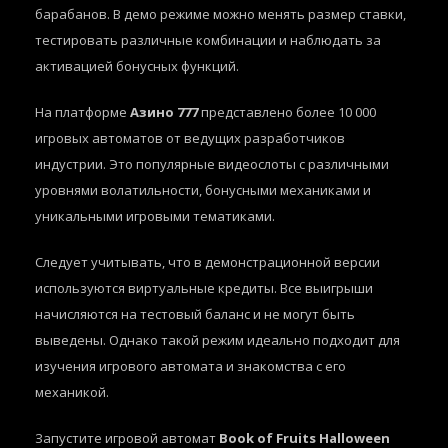
барабанов. В демо режиме можно менять размер ставки,
тестировать различные комбинации и наблюдать за
активацией бонусных функций.
На платформе
Азино 777
представлено более 10 000
игровых автоматов от ведущих разработчиков
индустрии. Это популярные видеослоты с различными
уровнями волатильности, бонусными механиками и
уникальными игровыми тематиками.
Следует учитывать, что в демонстрационной версии
используются виртуальные кредиты. Все выигрыши
начисляются на тестовый баланс и не могут быть
выведены. Однако такой режим идеально подходит для
изучения игрового автомата и знакомства с его
механикой.
Запустите игровой автомат
Book of Fruits Halloween