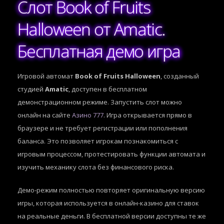
Слот Book of Fruits
Halloween от Amatic.
Бесплатная демо игра
Игровой автомат
Book of Fruits Halloween
, созданный
студией
Amatic
, доступен в бесплатном
демонстрационном режиме. Запустить слот можно
онлайн на сайте
Азино 777
. Игра открывается прямо в
браузере и не требует регистрации или пополнения
баланса. Это позволяет игрокам познакомиться с
игровым процессом, протестировать функции автомата и
изучить механику слота без финансового риска.
Демо-режим полностью повторяет оригинальную версию
игры, которая используется в онлайн-казино для ставок
на реальные деньги. В бесплатной версии доступны те же