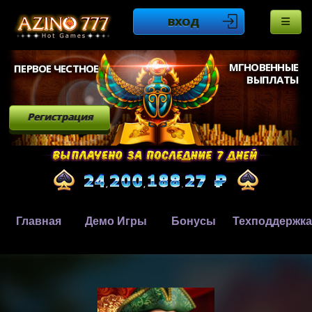
ВХОД
МГНОВЕННЫЕ
ПЕРВОЕ ЧЕСТНОЕ
ВЫПЛАТЫ
Регистрация
Главная
Демо Игры
Бонусы
Техподдержка
,
,
.