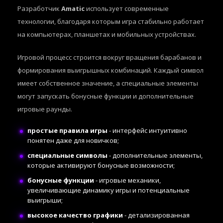
Разработчик
Amatic
использует современные
технологии, благодаря которым игра стабильно работает
на компьютерах, планшетах и мобильных устройствах.
Игровой процесс строится вокруг вращения барабанов и
формирования выигрышных комбинаций. Каждый символ
имеет собственное значение, а специальные элементы
могут запускать бонусные функции и дополнительные
игровые раунды.
простые правила игры
- интерфейс интуитивно
понятен даже для новичков;
специальные символы
- дополнительные элементы,
которые активируют бонусные возможности;
бонусные функции
- игровые механики,
увеличивающие динамику игры и потенциальные
выигрыши;
высокое качество графики
- детализированная