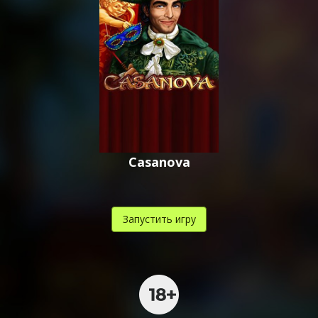
Casanova
Запустить игру