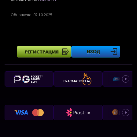
Обновлено:
07.10.2025
РЕГИСТРАЦИЯ
ВХОД