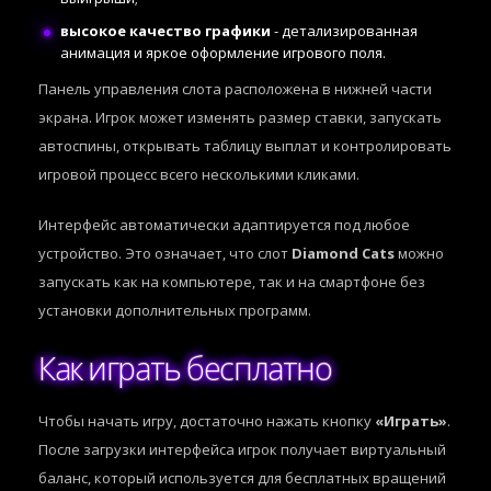
высокое качество графики
- детализированная
анимация и яркое оформление игрового поля.
Панель управления слота расположена в нижней части
экрана. Игрок может изменять размер ставки, запускать
автоспины, открывать таблицу выплат и контролировать
игровой процесс всего несколькими кликами.
Интерфейс автоматически адаптируется под любое
устройство. Это означает, что слот
Diamond Cats
можно
запускать как на компьютере, так и на смартфоне без
установки дополнительных программ.
Как играть бесплатно
Чтобы начать игру, достаточно нажать кнопку
«Играть»
.
После загрузки интерфейса игрок получает виртуальный
баланс, который используется для бесплатных вращений