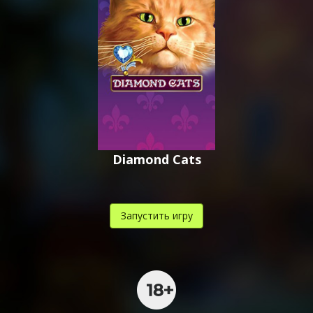
Diamond Cats
Запустить игру