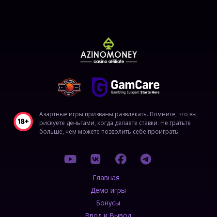
Азартные игры призваны развлекать. Помните, что вы
рискуете деньгами, когда делаете ставки. Не тратьте
больше, чем можете позволить себе проиграть.
Главная
Демо игры
Бонусы
Ввод и Вывод