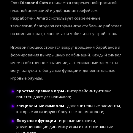
Слот
Diamond Cats
отличается современной графикой,
плавной анимацией и удобным интерфейсом.
Разработчик
Amatic
использует современные
технологии, благодаря которым игра стабильно работает
на компьютерах, планшетах и мобильных устройствах.
Игровой процесс строится вокруг вращения барабанов и
формирования выигрышных комбинаций. Каждый символ
имеет собственное значение, а специальные элементы
могут запускать бонусные функции и дополнительные
игровые раунды.
простые правила игры
- интерфейс интуитивно
понятен даже для новичков;
специальные символы
- дополнительные элементы,
которые активируют бонусные возможности;
бонусные функции
- игровые механики,
увеличивающие динамику игры и потенциальные
выигрыши;