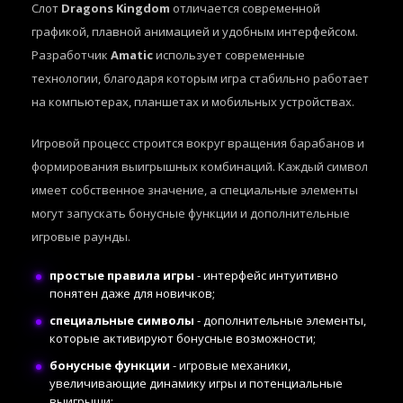
Слот
Dragons Kingdom
отличается современной
графикой, плавной анимацией и удобным интерфейсом.
Разработчик
Amatic
использует современные
технологии, благодаря которым игра стабильно работает
на компьютерах, планшетах и мобильных устройствах.
Игровой процесс строится вокруг вращения барабанов и
формирования выигрышных комбинаций. Каждый символ
имеет собственное значение, а специальные элементы
могут запускать бонусные функции и дополнительные
игровые раунды.
простые правила игры
- интерфейс интуитивно
понятен даже для новичков;
специальные символы
- дополнительные элементы,
которые активируют бонусные возможности;
бонусные функции
- игровые механики,
увеличивающие динамику игры и потенциальные
выигрыши;