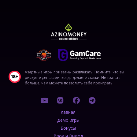
Азартные игры призваны развлекать. Помните, что вы
рискуете деньгами, когда делаете ставки. Не тратьте
больше, чем можете позволить себе проиграть.
Главная
Демо игры
Бонусы
Ввод и Вывод