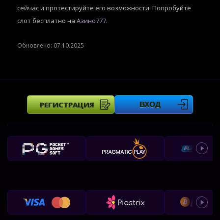
сейчас и протестируйте его возможности. Попробуйте
слот бесплатно на
Азино777
.
Обновлено:
07.10.2025
РЕГИСТРАЦИЯ
ВХОД