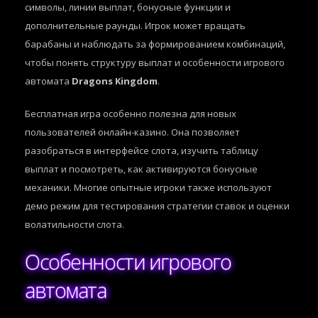
символы, линии выплат, бонусные функции и
дополнительные раунды. Игрок может вращать
барабаны и наблюдать за формированием комбинаций,
чтобы понять структуру выплат и особенности игрового
автомата
Dragons Kingdom
.
Бесплатная игра особенно полезна для новых
пользователей онлайн-казино. Она позволяет
разобраться в интерфейсе слота, изучить таблицу
выплат и посмотреть, как активируются бонусные
механики. Многие опытные игроки также используют
демо режим для тестирования стратегии ставок и оценки
волатильности слота.
Особенности игрового
автомата