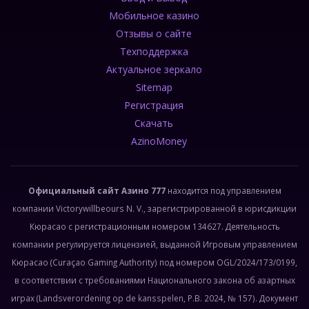
Мобильное казино
Отзывы о сайте
Техподдержка
Актуальное зеркало
Sitemap
Регистрация
Скачать
AzinoMoney
Официальный сайт Азино 777
находится под управлением
компании Victorywillbeours N. V., зарегистрированной в юрисдикции
Кюрасао с регистрационным номером 134627. Деятельность
компании регулируется лицензией, выданной Игровым управлением
Кюрасао (Curaçao Gaming Authority) под номером OGL/2024/173/0199,
в соответствии с требованиями Национального закона об азартных
играх (Landsverordening op de kansspelen, P.B. 2024, № 157). Документ