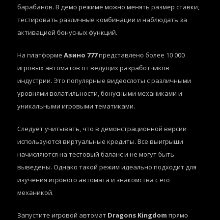
барабанов. В демо режиме можно менять размер ставки,
тестировать различные комбинации и наблюдать за
активацией бонусных функций.
На платформе
Азино 777
представлено более 10 000
игровых автоматов от ведущих разработчиков
индустрии. Это популярные видеослоты с различными
уровнями волатильности, бонусными механиками и
уникальными игровыми тематиками.
Следует учитывать, что в демонстрационной версии
используются виртуальные кредиты. Все выигрыши
начисляются на тестовый баланс и не могут быть
выведены. Однако такой режим идеально подходит для
изучения игрового автомата и знакомства с его
механикой.
Запустите игровой автомат
Dragons Kingdom
прямо