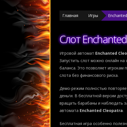
Главная
Игры
Enchanted
Слот Enchanted
Игровой автомат
Enchanted Cleo
Запустить слот можно онлайн на
баланса. Это позволяет игрокам 
слота без финансового риска.
Демо-режим полностью повторяет 
деньги. В бесплатной версии дос
вращать барабаны и наблюдать з
автомата
Enchanted Cleopatra
.
Бесплатная игра особенно полезн