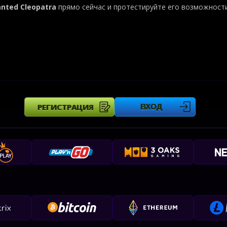
nted Cleopatra
прямо сейчас и протестируйте его возможност
РЕГИСТРАЦИЯ
ВХОД