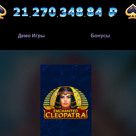
,
,
.
Демо Игры
Бонусы