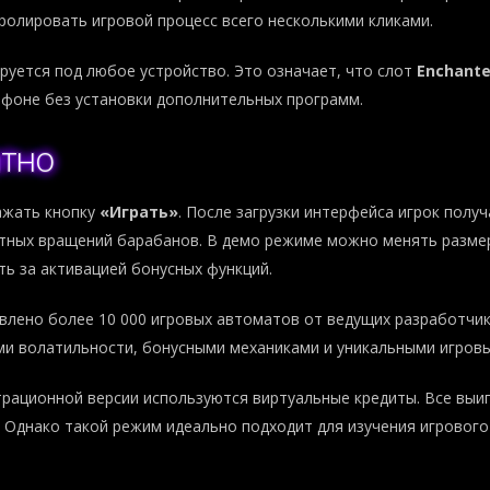
ролировать игровой процесс всего несколькими кликами.
уется под любое устройство. Это означает, что слот
Enchante
ртфоне без установки дополнительных программ.
атно
ажать кнопку
«Играть»
. После загрузки интерфейса игрок полу
атных вращений барабанов. В демо режиме можно менять размер
ь за активацией бонусных функций.
влено более 10 000 игровых автоматов от ведущих разработчик
ми волатильности, бонусными механиками и уникальными игров
трационной версии используются виртуальные кредиты. Все выи
. Однако такой режим идеально подходит для изучения игрового