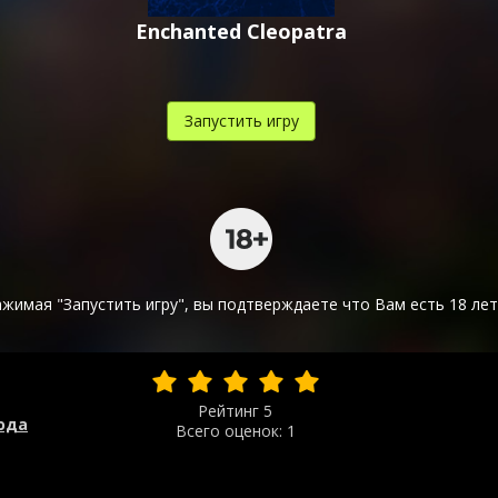
Enchanted Cleopatra
Запустить игру
жимая "Запустить игру", вы подтверждаете что Вам есть 18 лет
Рейтинг
5
юда
Всего оценок:
1