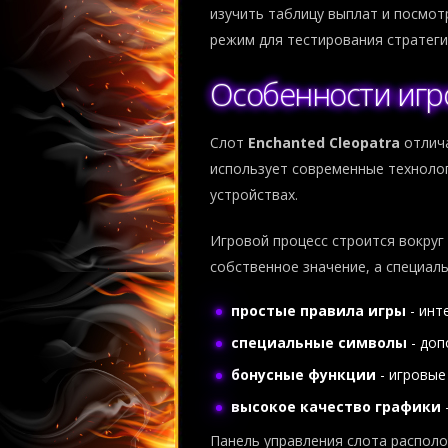
изучить таблицу выплат и посмот
режим для тестирования стратеги
Особенности игр
Слот
Enchanted Cleopatra
отлича
использует современные технолог
устройствах.
Игровой процесс строится вокру
собственное значение, а специал
простые правила игры
- инт
специальные символы
- доп
бонусные функции
- игровые
высокое качество графики
Панель управления слота располо