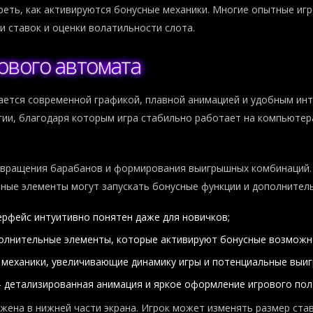
реть, как активируются бонусные механики. Многие опытные иг
и ставок и оценки волатильности слота.
ового автомата
ется современной графикой, плавной анимацией и удобным ин
ии, благодаря которым игра стабильно работает на компьютер
г вращения барабанов и формирования выигрышных комбинаций
ьные элементы могут запускать бонусные функции и дополнител
ерфейс интуитивно понятен даже для новичков;
олнительные элементы, которые активируют бонусные возможн
 механики, увеличивающие динамику игры и потенциальные выи
- детализированная анимация и яркое оформление игрового пол
жена в нижней части экрана. Игрок может изменять размер став