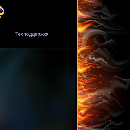
Техподдержка