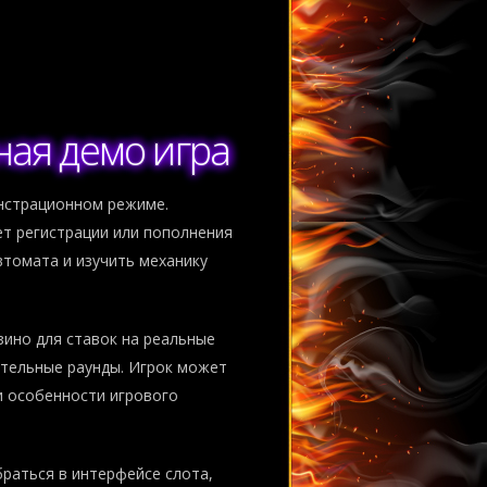
тная демо игра
онстрационном режиме.
ет регистрации или пополнения
втомата и изучить механику
ино для ставок на реальные
ительные раунды. Игрок может
и особенности игрового
раться в интерфейсе слота,