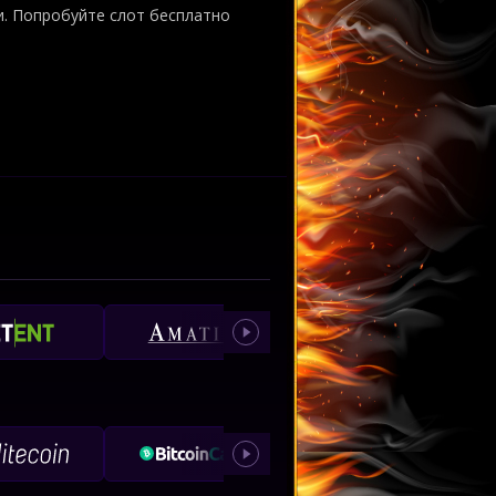
и. Попробуйте слот бесплатно