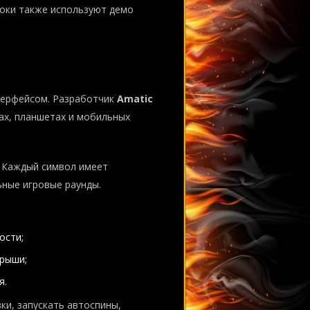
роки также используют демо
терфейсом. Разработчик
Amatic
ах, планшетах и мобильных
. Каждый символ имеет
ьные игровые раунды.
ости;
грыши;
я.
ки, запускать автоспины,