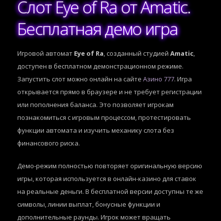
Слот Eye of Ra от Amatic.
Бесплатная демо игра
Игровой автомат
Eye of Ra
, созданный студией
Amatic
,
доступен в бесплатном демонстрационном режиме.
Запустить слот можно онлайн на сайте
Азино 777
. Игра
открывается прямо в браузере и не требует регистрации
или пополнения баланса. Это позволяет игрокам
познакомиться с игровым процессом, протестировать
функции автомата и изучить механику слота без
финансового риска.
Демо-режим полностью повторяет оригинальную версию
игры, которая используется в онлайн-казино для ставок
на реальные деньги. В бесплатной версии доступны те же
символы, линии выплат, бонусные функции и
дополнительные раунды. Игрок может вращать