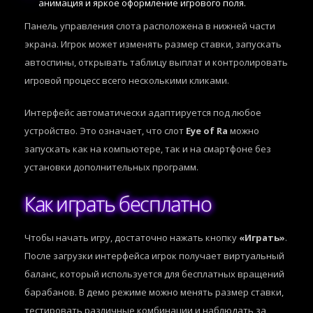
анимация и яркое оформление игрового поля.
Панель управления слота расположена в нижней части
экрана. Игрок может изменять размер ставки, запускать
автоспины, открывать таблицу выплат и контролировать
игровой процесс всего несколькими кликами.
Интерфейс автоматически адаптируется под любое
устройство. Это означает, что слот
Eye of Ra
можно
запускать как на компьютере, так и на смартфоне без
установки дополнительных программ.
Как играть бесплатно
Чтобы начать игру, достаточно нажать кнопку
«Играть»
.
После загрузки интерфейса игрок получает виртуальный
баланс, который используется для бесплатных вращений
барабанов. В демо режиме можно менять размер ставки,
тестировать различные комбинации и наблюдать за