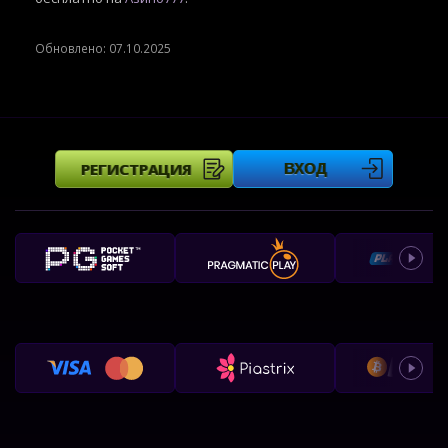
Обновлено:
07.10.2025
РЕГИСТРАЦИЯ
ВХОД