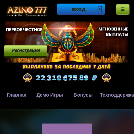
ВХОД
МГНОВЕННЫЕ
ПЕРВОЕ ЧЕСТНОЕ
ВЫПЛАТЫ
Регистрация
Главная
Демо Игры
Бонусы
Техподдержка
,
,
.