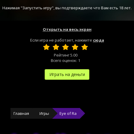
Нажимая "Запустить игру", вы подтверждаете что Вам есть 18 лет.
Открыть на весь экран
Если игра не работает, нажмите
сюда
Рейтинг
5.00
Всего оценок:
1
Играть на деньги
Главная
Игры
Eye of Ra