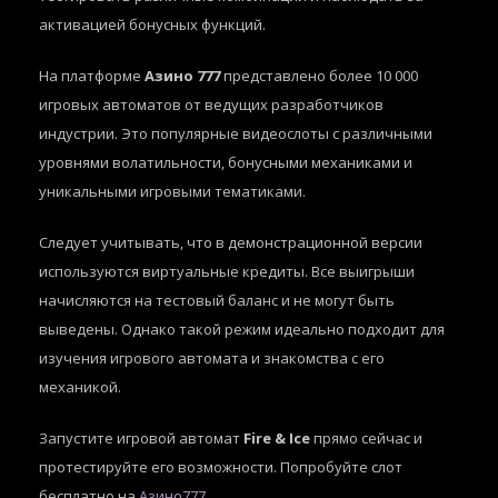
активацией бонусных функций.
На платформе
Азино 777
представлено более 10 000
игровых автоматов от ведущих разработчиков
индустрии. Это популярные видеослоты с различными
уровнями волатильности, бонусными механиками и
уникальными игровыми тематиками.
Следует учитывать, что в демонстрационной версии
используются виртуальные кредиты. Все выигрыши
начисляются на тестовый баланс и не могут быть
выведены. Однако такой режим идеально подходит для
изучения игрового автомата и знакомства с его
механикой.
Запустите игровой автомат
Fire & Ice
прямо сейчас и
протестируйте его возможности. Попробуйте слот
бесплатно на
Азино777
.