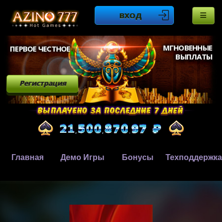
ВХОД
МГНОВЕННЫЕ
ПЕРВОЕ ЧЕСТНОЕ
ВЫПЛАТЫ
Регистрация
Главная
Демо Игры
Бонусы
Техподдержка
,
,
.