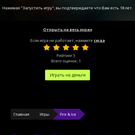
Нажимая "Запустить игру", вы подтверждаете что Вам есть 18 лет.
Открыть на весь экран
Если игра не работает, нажмите
сюда
Рейтинг
5
Всего оценок:
1
Играть на деньги
Главная
Игры
Fire & Ice