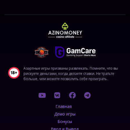
Азартные игры призваны развлекать. Помните, что вы
рискуете деньгами, когда делаете ставки. Не тратьте
больше, чем можете позволить себе проиграть.
Главная
Демо игры
Бонусы
Ввод и Вывод