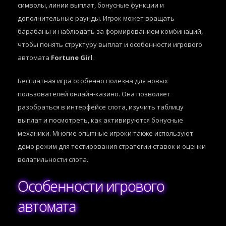
символы, линии выплат, бонусные функции и
дополнительные раунды. Игрок может вращать
барабаны и наблюдать за формированием комбинаций,
чтобы понять структуру выплат и особенности игрового
автомата
Fortune Girl
.
Бесплатная игра особенно полезна для новых
пользователей онлайн-казино. Она позволяет
разобраться в интерфейсе слота, изучить таблицу
выплат и посмотреть, как активируются бонусные
механики. Многие опытные игроки также используют
демо режим для тестирования стратегии ставок и оценки
волатильности слота.
Особенности игрового
автомата