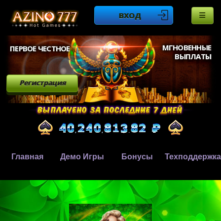
ВХОД
МГНОВЕННЫЕ
ПЕРВОЕ ЧЕСТНОЕ
ВЫПЛАТЫ
Регистрация
Главная
Демо Игры
Бонусы
Техподдержка
,
,
.