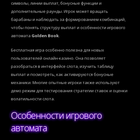
символы, линии выплат, бонусные функции и
дополнительные раунды. Игрок может вращать
барабаны и наблюдать за формированием комбинаций,
чтобы понять структуру выплат и особенности игрового
автомата
Golden Book
.
Бесплатная игра особенно полезна для новых
пользователей онлайн-казино. Она позволяет
разобраться в интерфейсе слота, изучить таблицу
выплат и посмотреть, как активируются бонусные
механики. Многие опытные игроки также используют
демо режим для тестирования стратегии ставок и оценки
волатильности слота.
Особенности игрового
автомата