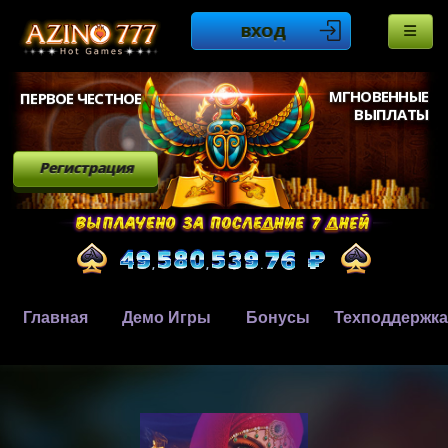
ВХОД
МГНОВЕННЫЕ
ПЕРВОЕ ЧЕСТНОЕ
ВЫПЛАТЫ
Регистрация
Главная
Демо Игры
Бонусы
Техподдержка
,
,
.