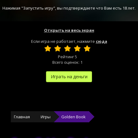
Нажимая "Запустить игру", вы подтверждаете что Вам есть 18 лет.
Открыть на весь экран
Если игра не работает, нажмите
сюда
Рейтинг
5
Всего оценок:
1
Играть на деньги
Главная
Игры
Golden Book