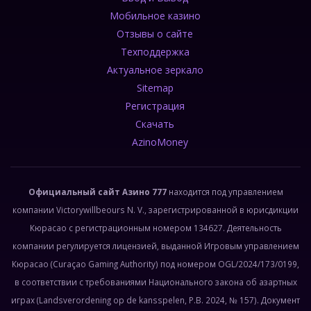
Мобильное казино
Отзывы о сайте
Техподдержка
Актуальное зеркало
Sitemap
Регистрация
Скачать
AzinoMoney
Официальный сайт Азино 777
находится под управлением
компании Victorywillbeours N. V., зарегистрированной в юрисдикции
Кюрасао с регистрационным номером 134627. Деятельность
компании регулируется лицензией, выданной Игровым управлением
Кюрасао (Curaçao Gaming Authority) под номером OGL/2024/173/0199,
в соответствии с требованиями Национального закона об азартных
играх (Landsverordening op de kansspelen, P.B. 2024, № 157). Документ