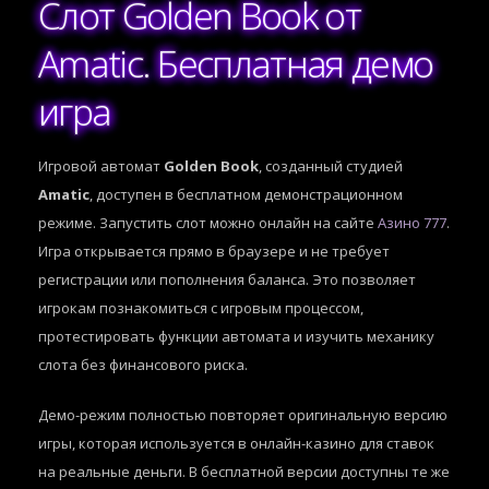
Слот Golden Book от
Amatic. Бесплатная демо
игра
Игровой автомат
Golden Book
, созданный студией
Amatic
, доступен в бесплатном демонстрационном
режиме. Запустить слот можно онлайн на сайте
Азино 777
.
Игра открывается прямо в браузере и не требует
регистрации или пополнения баланса. Это позволяет
игрокам познакомиться с игровым процессом,
протестировать функции автомата и изучить механику
слота без финансового риска.
Демо-режим полностью повторяет оригинальную версию
игры, которая используется в онлайн-казино для ставок
на реальные деньги. В бесплатной версии доступны те же