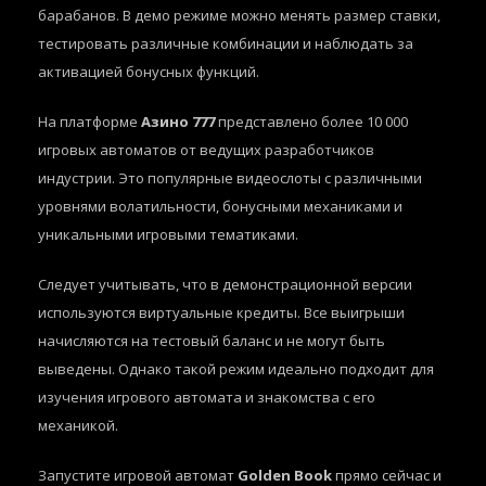
барабанов. В демо режиме можно менять размер ставки,
тестировать различные комбинации и наблюдать за
активацией бонусных функций.
На платформе
Азино 777
представлено более 10 000
игровых автоматов от ведущих разработчиков
индустрии. Это популярные видеослоты с различными
уровнями волатильности, бонусными механиками и
уникальными игровыми тематиками.
Следует учитывать, что в демонстрационной версии
используются виртуальные кредиты. Все выигрыши
начисляются на тестовый баланс и не могут быть
выведены. Однако такой режим идеально подходит для
изучения игрового автомата и знакомства с его
механикой.
Запустите игровой автомат
Golden Book
прямо сейчас и