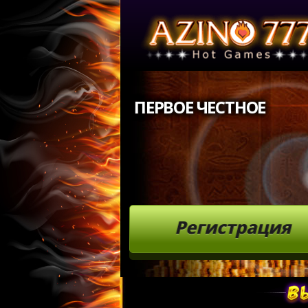
здравляем
ПЕРВОЕ ЧЕСТНОЕ
бедителей!
Регистрация