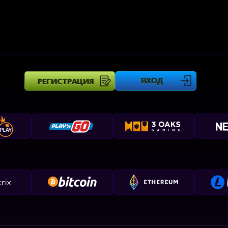
РЕГИСТРАЦИЯ
ВХОД