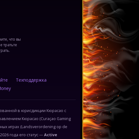
ите, что вы
Не тратьте
рать.
айте
Техподдержка
Money
ированной в юрисдикции Кюрасао с
равлением Кюрасао (Curaçao Gaming
ных играх (Landsverordening op de
 2026 года его статус —
Active