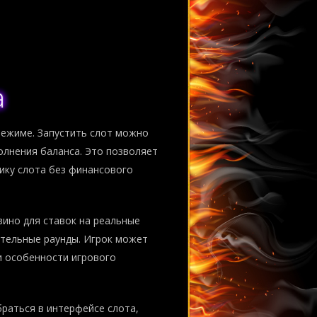
а
режиме. Запустить слот можно
полнения баланса. Это позволяет
ику слота без финансового
ино для ставок на реальные
ительные раунды. Игрок может
и особенности игрового
раться в интерфейсе слота,