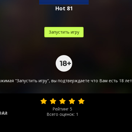
Hot 81
Запустить игру
жимая "Запустить игру", вы подтверждаете что Вам есть 18 лет
Рейтинг
5
юда
Всего оценок:
1