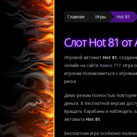
Главная
Игры
Hot 81
Слот Hot 81 от
Игровой автомат
Hot 81
, создан
онлайн на сайте
Азино 777
. Игра 
игрокам познакомиться с игровым
риска.
Демо-режим полностью повторяет 
деньги. В бесплатной версии дос
вращать барабаны и наблюдать з
автомата
Hot 81
.
Бесплатная игра особенно полезн