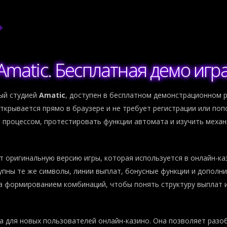
 Amatic. Бесплатная демо игр
ный студией
Amatic
, доступен в бесплатном демонстрационном 
открывается прямо в браузере и не требует регистрации или по
 процессом, протестировать функции автомата и изучить механ
оригинальную версию игры, которая используется в онлайн-каз
тупны те же символы, линии выплат, бонусные функции и дополн
а формированием комбинаций, чтобы понять структуру выплат 
а для новых пользователей онлайн-казино. Она позволяет разоб