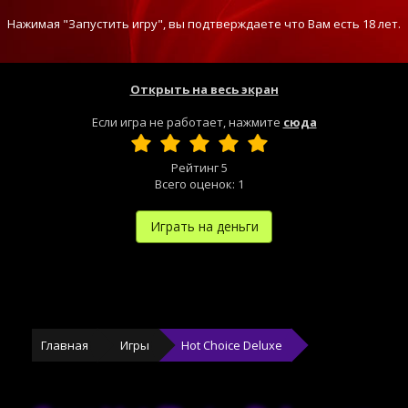
Нажимая "Запустить игру", вы подтверждаете что Вам есть 18 лет.
Открыть на весь экран
Если игра не работает, нажмите
сюда
Рейтинг
5
Всего оценок:
1
Играть на деньги
Главная
Игры
Hot Choice Deluxe