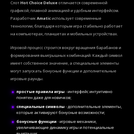
Слот
Hot Choice Deluxe
отличается современной
графикой, плавной анимацией и удобным интерфейсом.
Разработчик
Amatic
использует современные
технологии, благодаря которым игра стабильно работает
на компьютерах, планшетах и мобильных устройствах.
Игровой процесс строится вокруг вращения барабанов и
формирования выигрышных комбинаций. Каждый символ
имеет собственное значение, а специальные элементы
могут запускать бонусные функции и дополнительные
игровые раунды.
простые правила игры
- интерфейс интуитивно
понятен даже для новичков;
специальные символы
- дополнительные элементы,
которые активируют бонусные возможности;
бонусные функции
- игровые механики,
увеличивающие динамику игры и потенциальные
выигрыши;