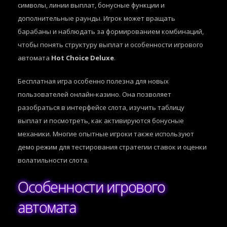
символы, линии выплат, бонусные функции и
дополнительные раунды. Игрок может вращать
барабаны и наблюдать за формированием комбинаций,
чтобы понять структуру выплат и особенности игрового
автомата
Hot Choice Deluxe
.
Бесплатная игра особенно полезна для новых
пользователей онлайн-казино. Она позволяет
разобраться в интерфейсе слота, изучить таблицу
выплат и посмотреть, как активируются бонусные
механики. Многие опытные игроки также используют
демо режим для тестирования стратегии ставок и оценки
волатильности слота.
Особенности игрового
автомата