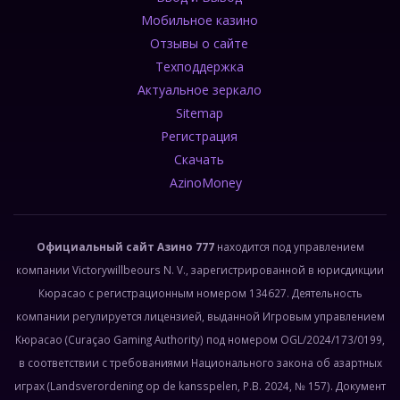
Мобильное казино
Отзывы о сайте
Техподдержка
Актуальное зеркало
Sitemap
Регистрация
Скачать
AzinoMoney
Официальный сайт Азино 777
находится под управлением
компании Victorywillbeours N. V., зарегистрированной в юрисдикции
Кюрасао с регистрационным номером 134627. Деятельность
компании регулируется лицензией, выданной Игровым управлением
Кюрасао (Curaçao Gaming Authority) под номером OGL/2024/173/0199,
в соответствии с требованиями Национального закона об азартных
играх (Landsverordening op de kansspelen, P.B. 2024, № 157). Документ