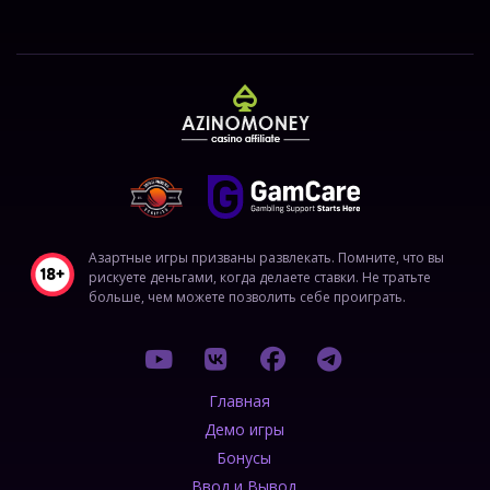
Азартные игры призваны развлекать. Помните, что вы
рискуете деньгами, когда делаете ставки. Не тратьте
больше, чем можете позволить себе проиграть.
Главная
Демо игры
Бонусы
Ввод и Вывод