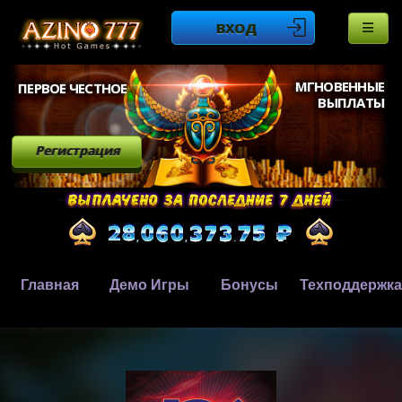
ВХОД
МГНОВЕННЫЕ
ПЕРВОЕ ЧЕСТНОЕ
ВЫПЛАТЫ
Регистрация
Главная
Демо Игры
Бонусы
Техподдержка
,
,
.