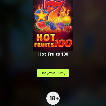
Hot Fruits 100
Запустить игру