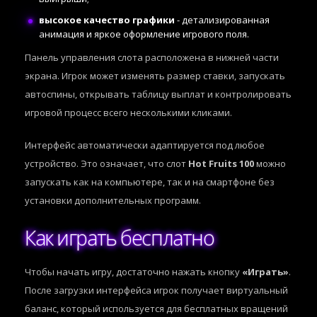
высокое качество графики
- детализированная
анимация и яркое оформление игрового поля.
Панель управления слота расположена в нижней части
экрана. Игрок может изменять размер ставки, запускать
автоспины, открывать таблицу выплат и контролировать
игровой процесс всего несколькими кликами.
Интерфейс автоматически адаптируется под любое
устройство. Это означает, что слот
Hot Fruits 100
можно
запускать как на компьютере, так и на смартфоне без
установки дополнительных программ.
Как играть бесплатно
Чтобы начать игру, достаточно нажать кнопку
«Играть»
.
После загрузки интерфейса игрок получает виртуальный
баланс, который используется для бесплатных вращений