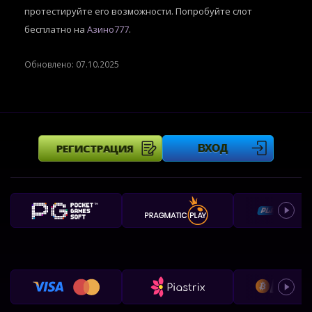
протестируйте его возможности. Попробуйте слот
бесплатно на
Азино777
.
Обновлено:
07.10.2025
РЕГИСТРАЦИЯ
ВХОД