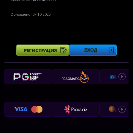
Обновлено:
07.10.2025
РЕГИСТРАЦИЯ
ВХОД