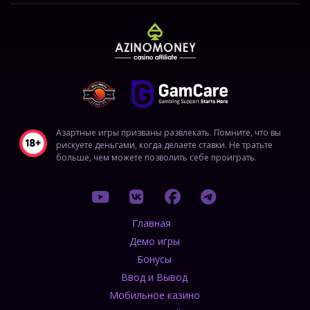
Азартные игры призваны развлекать. Помните, что вы
рискуете деньгами, когда делаете ставки. Не тратьте
больше, чем можете позволить себе проиграть.
Главная
Демо игры
Бонусы
Ввод и Вывод
Мобильное казино