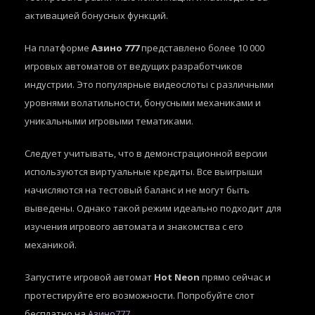
активацией бонусных функций.
На платформе
Азино 777
представлено более 10 000
игровых автоматов от ведущих разработчиков
индустрии. Это популярные видеослоты с различными
уровнями волатильности, бонусными механиками и
уникальными игровыми тематиками.
Следует учитывать, что в демонстрационной версии
используются виртуальные кредиты. Все выигрыши
начисляются на тестовый баланс и не могут быть
выведены. Однако такой режим идеально подходит для
изучения игрового автомата и знакомства с его
механикой.
Запустите игровой автомат
Hot Neon
прямо сейчас и
протестируйте его возможности. Попробуйте слот
бесплатно на
Азино777
.