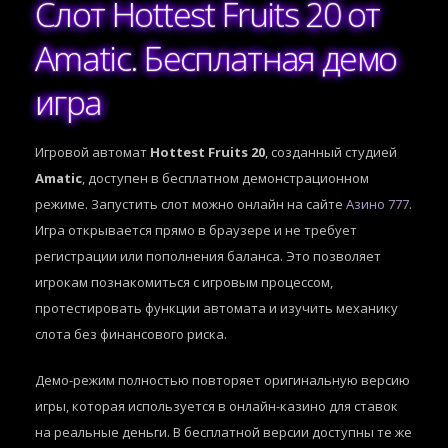
Слот Hottest Fruits 20 от
Amatic. Бесплатная демо
игра
Игровой автомат
Hottest Fruits 20
, созданный студией
Amatic
, доступен в бесплатном демонстрационном
режиме. Запустить слот можно онлайн на сайте
Азино 777
.
Игра открывается прямо в браузере и не требует
регистрации или пополнения баланса. Это позволяет
игрокам познакомиться с игровым процессом,
протестировать функции автомата и изучить механику
слота без финансового риска.
Демо-режим полностью повторяет оригинальную версию
игры, которая используется в онлайн-казино для ставок
на реальные деньги. В бесплатной версии доступны те же