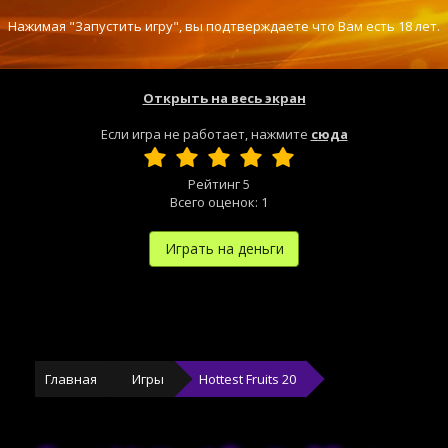
Нажимая "Запустить игру", вы подтверждаете что Вам есть 18 лет.
Открыть на весь экран
Если игра не работает, нажмите
сюда
Рейтинг
5
Всего оценок:
1
Играть на деньги
Главная
Игры
Hottest Fruits 20