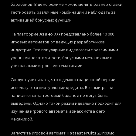
барабанов. В демо режиме можно менять размер ставки,
тестировать различные комбинации и наблюдать за
активацией бонусных функций.
На платформе
Азино 777
представлено более 10 000
игровых автоматов от ведущих разработчиков
индустрии. Это популярные видеослоты с различными
уровнями волатильности, бонусными механиками и
уникальными игровыми тематиками.
Следует учитывать, что в демонстрационной версии
используются виртуальные кредиты. Все выигрыши
начисляются на тестовый баланс и не могут быть
выведены. Однако такой режим идеально подходит для
изучения игрового автомата и знакомства с его
механикой.
Запустите игровой автомат
Hottest Fruits 20
прямо