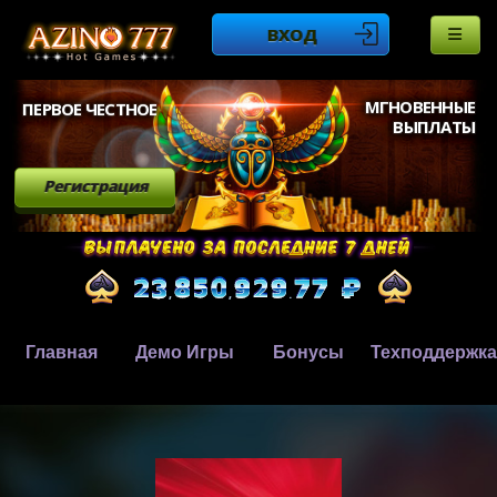
ВХОД
МГНОВЕННЫЕ
ПЕРВОЕ ЧЕСТНОЕ
ВЫПЛАТЫ
Регистрация
Главная
Демо Игры
Бонусы
Техподдержка
,
,
.