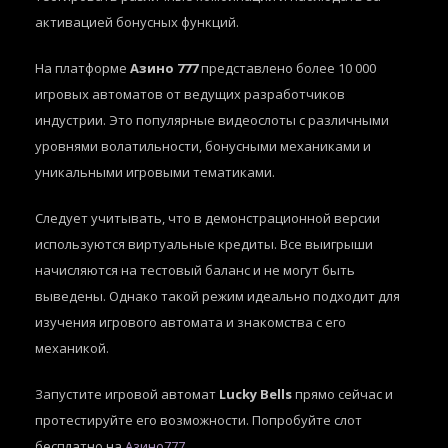
активацией бонусных функций.
На платформе
Азино 777
представлено более 10 000
игровых автоматов от ведущих разработчиков
индустрии. Это популярные видеослоты с различными
уровнями волатильности, бонусными механиками и
уникальными игровыми тематиками.
Следует учитывать, что в демонстрационной версии
используются виртуальные кредиты. Все выигрыши
начисляются на тестовый баланс и не могут быть
выведены. Однако такой режим идеально подходит для
изучения игрового автомата и знакомства с его
механикой.
Запустите игровой автомат
Lucky Bells
прямо сейчас и
протестируйте его возможности. Попробуйте слот
бесплатно на
Азино777
.