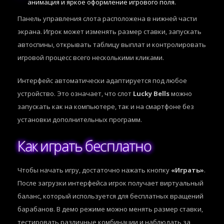
анимация и яркое оформление игрового поля.
Панель управления слота расположена в нижней части
экрана. Игрок может изменять размер ставки, запускать
автоспины, открывать таблицу выплат и контролировать
игровой процесс всего несколькими кликами.
Интерфейс автоматически адаптируется под любое
устройство. Это означает, что слот
Lucky Bells
можно
запускать как на компьютере, так и на смартфоне без
установки дополнительных программ.
Как играть бесплатно
Чтобы начать игру, достаточно нажать кнопку
«Играть»
.
После загрузки интерфейса игрок получает виртуальный
баланс, который используется для бесплатных вращений
барабанов. В демо режиме можно менять размер ставки,
тестировать различные комбинации и наблюдать за