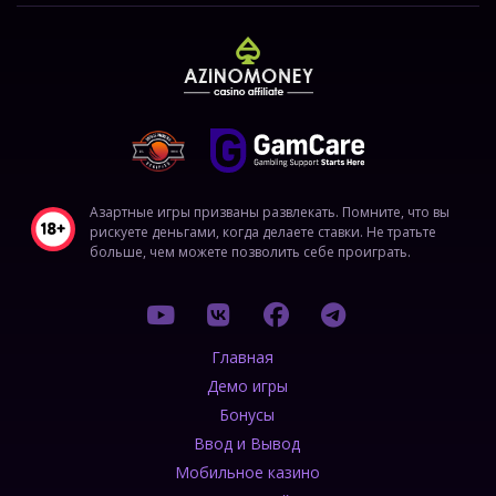
Азартные игры призваны развлекать. Помните, что вы
рискуете деньгами, когда делаете ставки. Не тратьте
больше, чем можете позволить себе проиграть.
Главная
Демо игры
Бонусы
Ввод и Вывод
Мобильное казино