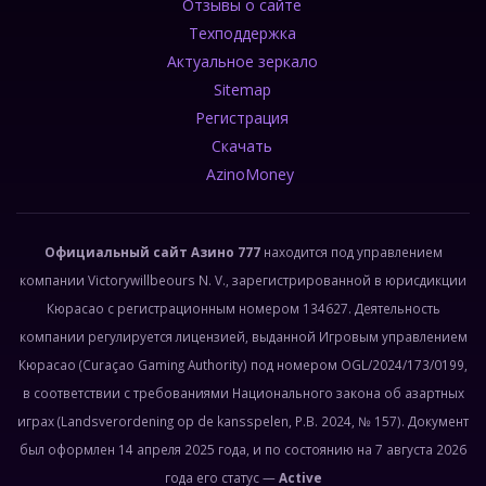
Отзывы о сайте
Техподдержка
Актуальное зеркало
Sitemap
Регистрация
Скачать
AzinoMoney
Официальный сайт Азино 777
находится под управлением
компании Victorywillbeours N. V., зарегистрированной в юрисдикции
Кюрасао с регистрационным номером 134627. Деятельность
компании регулируется лицензией, выданной Игровым управлением
Кюрасао (Curaçao Gaming Authority) под номером OGL/2024/173/0199,
в соответствии с требованиями Национального закона об азартных
играх (Landsverordening op de kansspelen, P.B. 2024, № 157). Документ
был оформлен 14 апреля 2025 года, и по состоянию на 7 августа 2026
года его статус —
Active