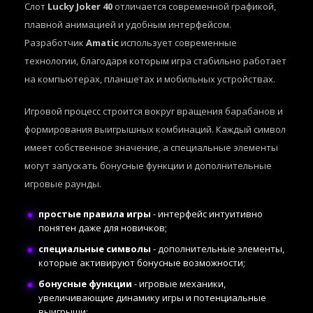
Слот
Lucky Joker 40
отличается современной графикой,
плавной анимацией и удобным интерфейсом.
Разработчик
Amatic
использует современные
технологии, благодаря которым игра стабильно работает
на компьютерах, планшетах и мобильных устройствах.
Игровой процесс строится вокруг вращения барабанов и
формирования выигрышных комбинаций. Каждый символ
имеет собственное значение, а специальные элементы
могут запускать бонусные функции и дополнительные
игровые раунды.
простые правила игры
- интерфейс интуитивно
понятен даже для новичков;
специальные символы
- дополнительные элементы,
которые активируют бонусные возможности;
бонусные функции
- игровые механики,
увеличивающие динамику игры и потенциальные
выигрыши;