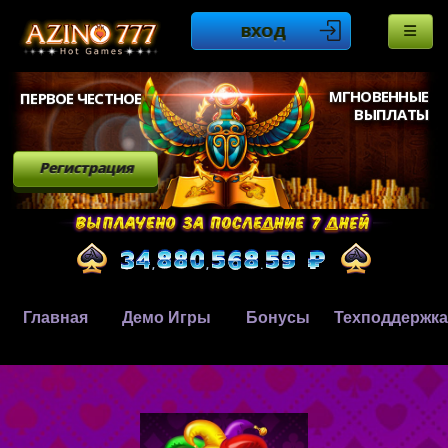
ВХОД
МГНОВЕННЫЕ
ПЕРВОЕ ЧЕСТНОЕ
ВЫПЛАТЫ
Регистрация
Главная
Демо Игры
Бонусы
Техподдержка
,
,
.