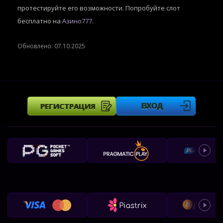
протестируйте его возможности. Попробуйте слот
бесплатно на
Азино777
.
Обновлено:
07.10.2025
РЕГИСТРАЦИЯ
ВХОД