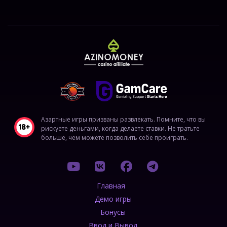
Азартные игры призваны развлекать. Помните, что вы
рискуете деньгами, когда делаете ставки. Не тратьте
больше, чем можете позволить себе проиграть.
Главная
Демо игры
Бонусы
Ввод и Вывод