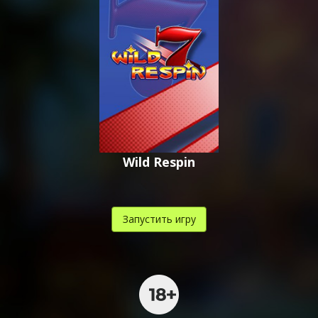
Wild Respin
Запустить игру