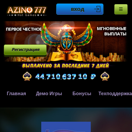
ВХОД
МГНОВЕННЫЕ
ПЕРВОЕ ЧЕСТНОЕ
ВЫПЛАТЫ
Регистрация
Главная
Демо Игры
Бонусы
Техподдержка
,
,
.