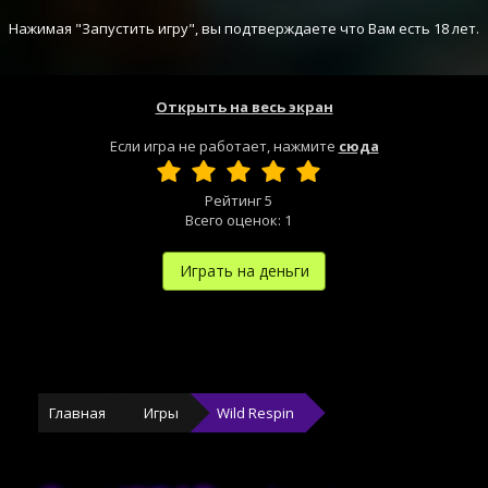
Нажимая "Запустить игру", вы подтверждаете что Вам есть 18 лет.
Открыть на весь экран
Если игра не работает, нажмите
сюда
Рейтинг
5
Всего оценок:
1
Играть на деньги
Главная
Игры
Wild Respin