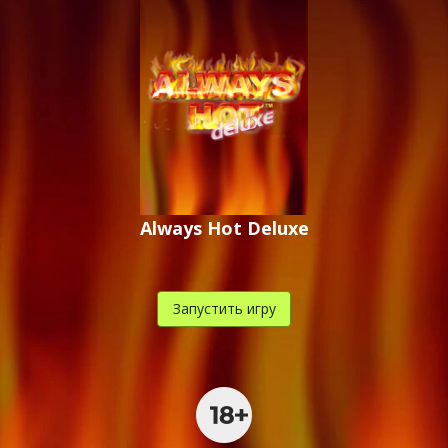
Always Hot Deluxe
Запустить игру