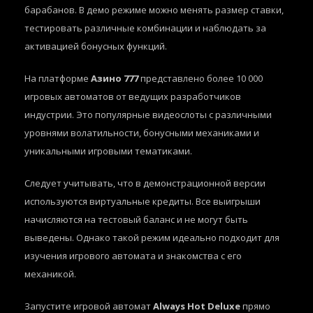
барабанов. В демо режиме можно менять размер ставки,
тестировать различные комбинации и наблюдать за
активацией бонусных функций.
На платформе
Азино 777
представлено более 10 000
игровых автоматов от ведущих разработчиков
индустрии. Это популярные видеослоты с различными
уровнями волатильности, бонусными механиками и
уникальными игровыми тематиками.
Следует учитывать, что в демонстрационной версии
используются виртуальные кредиты. Все выигрыши
начисляются на тестовый баланс и не могут быть
выведены. Однако такой режим идеально подходит для
изучения игрового автомата и знакомства с его
механикой.
Запустите игровой автомат
Always Hot Deluxe
прямо