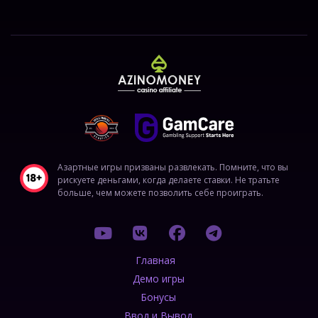
Азартные игры призваны развлекать. Помните, что вы
рискуете деньгами, когда делаете ставки. Не тратьте
больше, чем можете позволить себе проиграть.
Главная
Демо игры
Бонусы
Ввод и Вывод