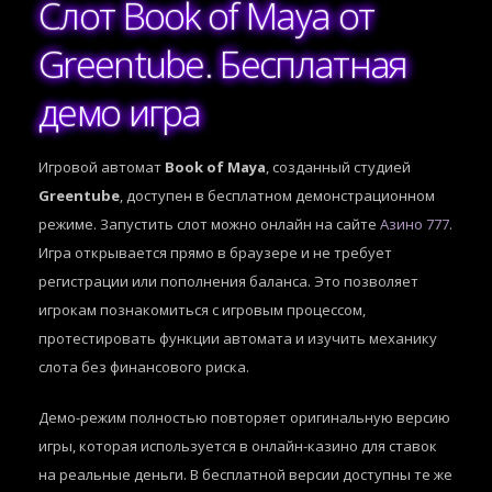
Слот Book of Maya от
Greentube. Бесплатная
демо игра
Игровой автомат
Book of Maya
, созданный студией
Greentube
, доступен в бесплатном демонстрационном
режиме. Запустить слот можно онлайн на сайте
Азино 777
.
Игра открывается прямо в браузере и не требует
регистрации или пополнения баланса. Это позволяет
игрокам познакомиться с игровым процессом,
протестировать функции автомата и изучить механику
слота без финансового риска.
Демо-режим полностью повторяет оригинальную версию
игры, которая используется в онлайн-казино для ставок
на реальные деньги. В бесплатной версии доступны те же