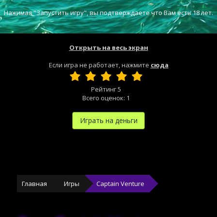
Нажимая "Запустить игру", вы подтверждаете что Вам есть 18 лет.
Открыть на весь экран
Если игра не работает, нажмите
сюда
Рейтинг
5
Всего оценок:
1
Играть на деньги
Главная
Игры
Captain Venture