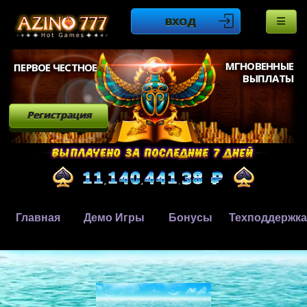
ВХОД
МГНОВЕННЫЕ
ПЕРВОЕ ЧЕСТНОЕ
ВЫПЛАТЫ
Регистрация
Главная
Демо Игры
Бонусы
Техподдержка
,
,
.