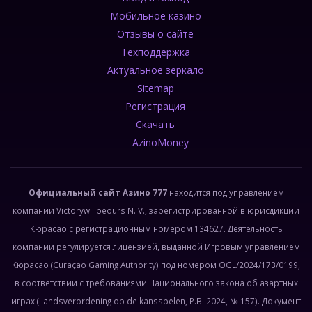
Мобильное казино
Отзывы о сайте
Техподдержка
Актуальное зеркало
Sitemap
Регистрация
Скачать
AzinoMoney
Официальный сайт Азино 777
находится под управлением
компании Victorywillbeours N. V., зарегистрированной в юрисдикции
Кюрасао с регистрационным номером 134627. Деятельность
компании регулируется лицензией, выданной Игровым управлением
Кюрасао (Curaçao Gaming Authority) под номером OGL/2024/173/0199,
в соответствии с требованиями Национального закона об азартных
играх (Landsverordening op de kansspelen, P.B. 2024, № 157). Документ