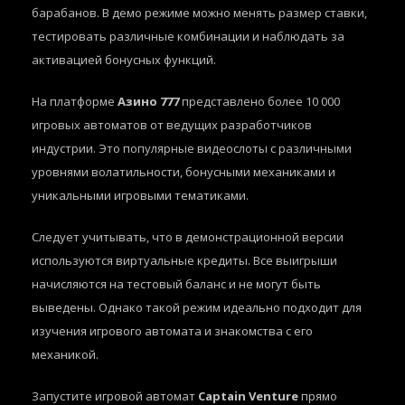
барабанов. В демо режиме можно менять размер ставки,
тестировать различные комбинации и наблюдать за
активацией бонусных функций.
На платформе
Азино 777
представлено более 10 000
игровых автоматов от ведущих разработчиков
индустрии. Это популярные видеослоты с различными
уровнями волатильности, бонусными механиками и
уникальными игровыми тематиками.
Следует учитывать, что в демонстрационной версии
используются виртуальные кредиты. Все выигрыши
начисляются на тестовый баланс и не могут быть
выведены. Однако такой режим идеально подходит для
изучения игрового автомата и знакомства с его
механикой.
Запустите игровой автомат
Captain Venture
прямо