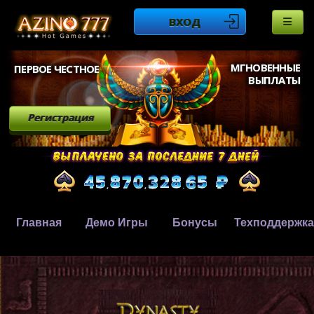
ВХОД
МГНОВЕННЫЕ
ПЕРВОЕ ЧЕСТНОЕ
ВЫПЛАТЫ
Регистрация
Главная
Демо Игры
Бонусы
Техподдержка
,
,
.