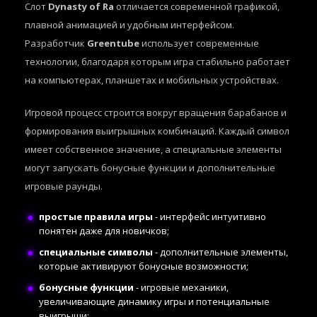
Слот
Dynasty of Ra
отличается современной графикой,
плавной анимацией и удобным интерфейсом.
Разработчик
Greentube
использует современные
технологии, благодаря которым игра стабильно работает
на компьютерах, планшетах и мобильных устройствах.
Игровой процесс строится вокруг вращения барабанов и
формирования выигрышных комбинаций. Каждый символ
имеет собственное значение, а специальные элементы
могут запускать бонусные функции и дополнительные
игровые раунды.
простые правила игры
- интерфейс интуитивно
понятен даже для новичков;
специальные символы
- дополнительные элементы,
которые активируют бонусные возможности;
бонусные функции
- игровые механики,
увеличивающие динамику игры и потенциальные
выигрыши;