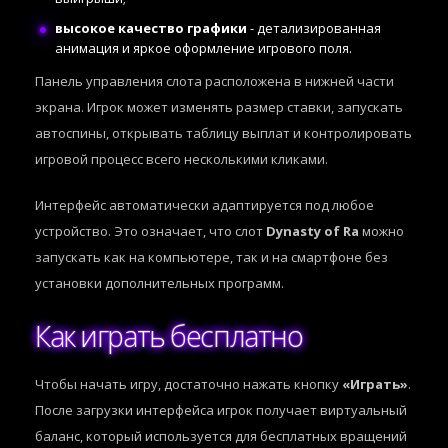
высокое качество графики
- детализированная
анимация и яркое оформление игрового поля.
Панель управления слота расположена в нижней части
экрана. Игрок может изменять размер ставки, запускать
автоспины, открывать таблицу выплат и контролировать
игровой процесс всего несколькими кликами.
Интерфейс автоматически адаптируется под любое
устройство. Это означает, что слот
Dynasty of Ra
можно
запускать как на компьютере, так и на смартфоне без
установки дополнительных программ.
Как играть бесплатно
Чтобы начать игру, достаточно нажать кнопку
«Играть»
.
После загрузки интерфейса игрок получает виртуальный
баланс, который используется для бесплатных вращений