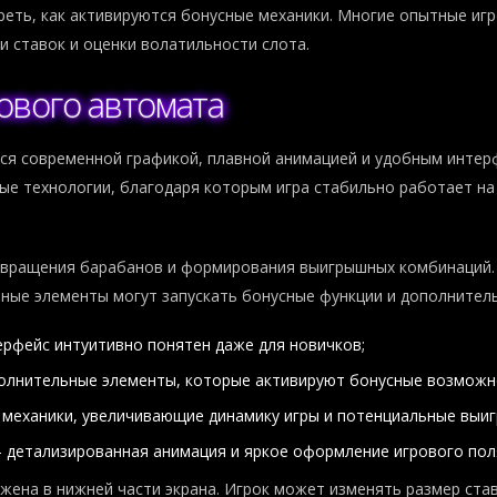
реть, как активируются бонусные механики. Многие опытные иг
и ставок и оценки волатильности слота.
ового автомата
ся современной графикой, плавной анимацией и удобным интер
е технологии, благодаря которым игра стабильно работает на
г вращения барабанов и формирования выигрышных комбинаций
ьные элементы могут запускать бонусные функции и дополнител
ерфейс интуитивно понятен даже для новичков;
олнительные элементы, которые активируют бонусные возможн
 механики, увеличивающие динамику игры и потенциальные выи
- детализированная анимация и яркое оформление игрового пол
жена в нижней части экрана. Игрок может изменять размер став