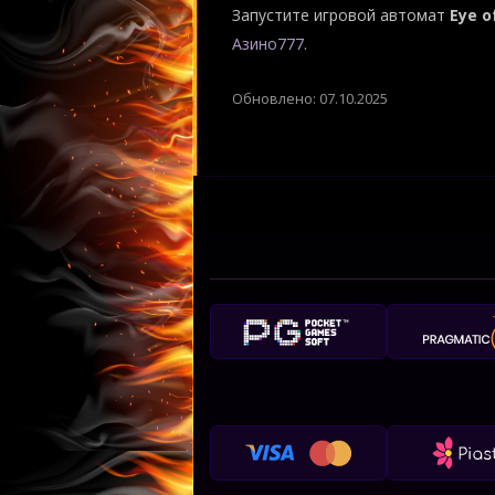
Запустите игровой автомат
Eye o
Азино777
.
Обновлено:
07.10.2025