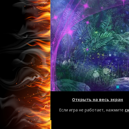
На
Открыть на весь экран
Если игра не работает, нажмите
с