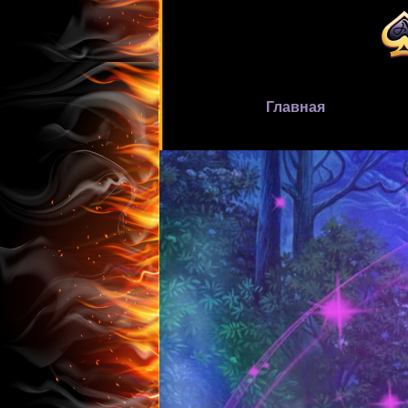
Главная