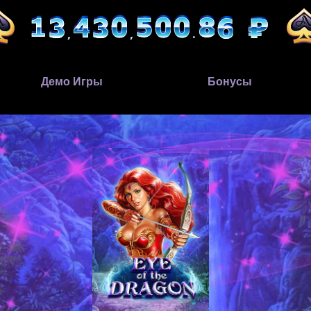
,
,
.
Демо Игры
Бонусы