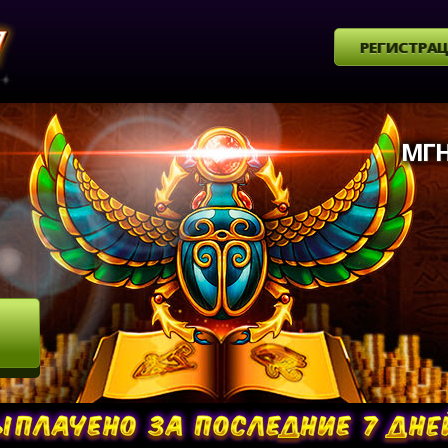
РЕГИСТРА
МГ