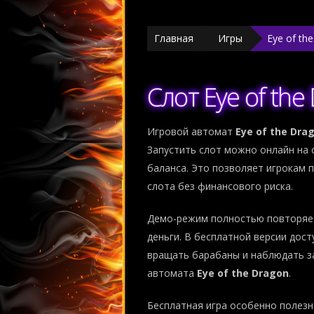
Главная
Игры
Eye of th
Слот Eye of th
Игровой автомат
Eye of the Dra
Запустить слот можно онлайн на
баланса. Это позволяет игрокам 
слота без финансового риска.
Демо-режим полностью повторяет 
деньги. В бесплатной версии дос
вращать барабаны и наблюдать з
автомата
Eye of the Dragon
.
Бесплатная игра особенно полезн