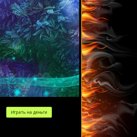
.
Играть на деньги