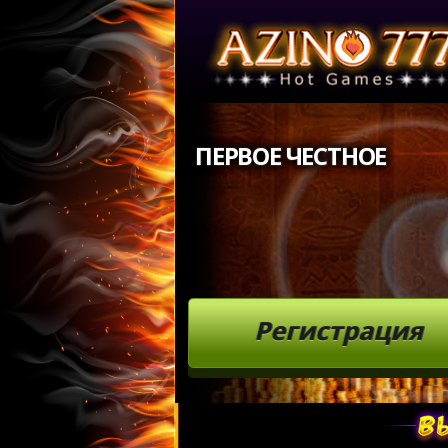
здравляем
ПЕРВОЕ ЧЕСТНОЕ
бедителей!
Регистрация