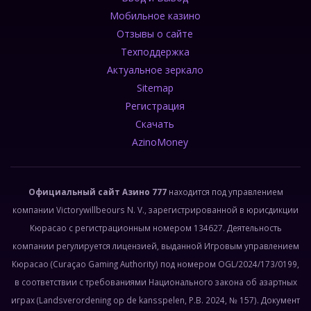
Мобильное казино
Отзывы о сайте
Техподдержка
Актуальное зеркало
Sitemap
Регистрация
Скачать
AzinoMoney
Официальный сайт Азино 777
находится под управлением
компании Victorywillbeours N. V., зарегистрированной в юрисдикции
Кюрасао с регистрационным номером 134627. Деятельность
компании регулируется лицензией, выданной Игровым управлением
Кюрасао (Curaçao Gaming Authority) под номером OGL/2024/173/0199,
в соответствии с требованиями Национального закона об азартных
играх (Landsverordening op de kansspelen, P.B. 2024, № 157). Документ