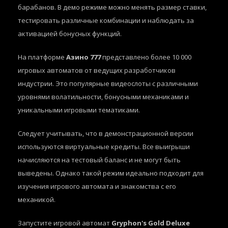
барабанов. В демо режиме можно менять размер ставки,
тестировать различные комбинации и наблюдать за
активацией бонусных функций.
На платформе
Азино 777
представлено более 10 000
игровых автоматов от ведущих разработчиков
индустрии. Это популярные видеослоты с различными
уровнями волатильности, бонусными механиками и
уникальными игровыми тематиками.
Следует учитывать, что в демонстрационной версии
используются виртуальные кредиты. Все выигрыши
начисляются на тестовый баланс и не могут быть
выведены. Однако такой режим идеально подходит для
изучения игрового автомата и знакомства с его
механикой.
Запустите игровой автомат
Gryphon's Gold Deluxe