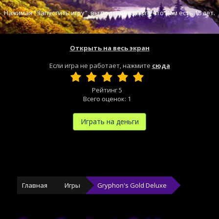
Нажимая "Запустить игру", вы подтверждаете что Вам есть 18 лет.
Открыть на весь экран
Если игра не работает, нажмите
сюда
Рейтинг
5
Всего оценок:
1
Играть на деньги
Главная
Игры
Gryphon's Gold Deluxe