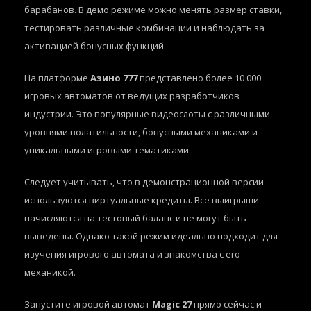
барабанов. В демо режиме можно менять размер ставки,
тестировать различные комбинации и наблюдать за
активацией бонусных функций.
На платформе
Азино 777
представлено более 10 000
игровых автоматов от ведущих разработчиков
индустрии. Это популярные видеослоты с различными
уровнями волатильности, бонусными механиками и
уникальными игровыми тематиками.
Следует учитывать, что в демонстрационной версии
используются виртуальные кредиты. Все выигрыши
начисляются на тестовый баланс и не могут быть
выведены. Однако такой режим идеально подходит для
изучения игрового автомата и знакомства с его
механикой.
Запустите игровой автомат
Magic 27
прямо сейчас и