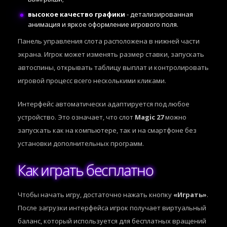
высокое качество графики
- детализированная
анимация и яркое оформление игрового поля.
Панель управления слота расположена в нижней части
экрана. Игрок может изменять размер ставки, запускать
автоспины, открывать таблицу выплат и контролировать
игровой процесс всего несколькими кликами.
Интерфейс автоматически адаптируется под любое
устройство. Это означает, что слот
Magic 27
можно
запускать как на компьютере, так и на смартфоне без
установки дополнительных программ.
Как играть бесплатно
Чтобы начать игру, достаточно нажать кнопку
«Играть»
.
После загрузки интерфейса игрок получает виртуальный
баланс, который используется для бесплатных вращений