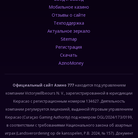
Мобильное казино
Отзывы о сайте
Техподдержка
Актуальное зеркало
Sitemap
Регистрация
Скачать
AzinoMoney
Официальный сайт Азино 777
находится под управлением
компании Victorywillbeours N. V., зарегистрированной в юрисдикции
Кюрасао с регистрационным номером 134627. Деятельность
компании регулируется лицензией, выданной Игровым управлением
Кюрасао (Curaçao Gaming Authority) под номером OGL/2024/173/0199,
в соответствии с требованиями Национального закона об азартных
играх (Landsverordening op de kansspelen, P.B. 2024, № 157). Документ