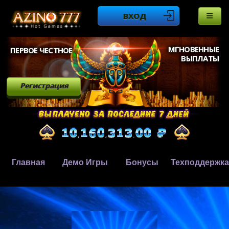
ВХОД
МГНОВЕННЫЕ
ПЕРВОЕ ЧЕСТНОЕ
ВЫПЛАТЫ
Регистрация
Главная
Демо Игры
Бонусы
Техподдержка
,
,
.